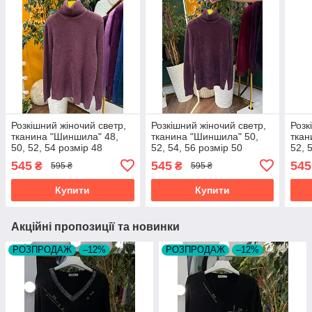
Розкішний жіночий светр,
Розкішний жіночий светр,
Розк
тканина "Шиншила" 48,
тканина "Шиншила" 50,
ткан
50, 52, 54 розмір 48
52, 54, 56 розмір 50
52, 
545
545
545
₴
₴
595 ₴
595 ₴
Купити
Купити
Акційні пропозиції та новинки
РОЗПРОДАЖ
–12%
РОЗПРОДАЖ
–12%