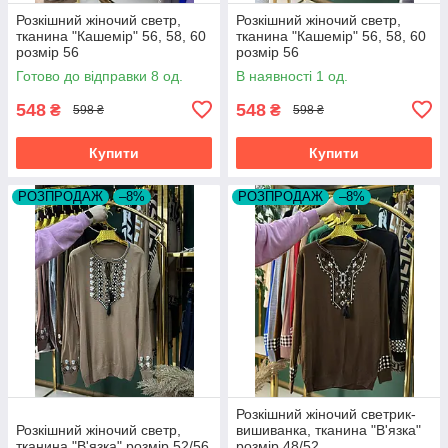
Розкішний жіночий светр,
Розкішний жіночий светр,
тканина "Кашемір" 56, 58, 60
тканина "Кашемір" 56, 58, 60
розмір 56
розмір 56
Готово до відправки 8 од.
В наявності 1 од.
548
548
₴
₴
598 ₴
598 ₴
Купити
Купити
РОЗПРОДАЖ
–8%
РОЗПРОДАЖ
–8%
Розкішний жіночий светрик-
Розкішний жіночий светр,
вишиванка, тканина "В'язка"
тканина "В'язка" розмір 52/56
розмір 48/52