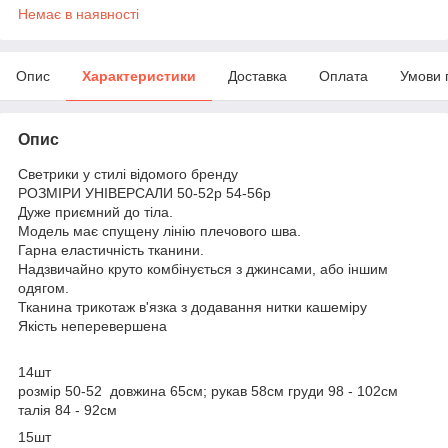
Немає в наявності
Опис
Характеристики
Доставка
Оплата
Умови 
Опис
Светрики у стилі відомого бренду
РОЗМІРИ УНІВЕРСАЛИ 50-52р 54-56р
Дуже приємний до тіла.
Модель має спущену лінію плечового шва.
Гарна еластичність тканини.
Надзвичайно круто комбінується з джинсами, або іншим
одягом.
Тканина трикотаж в'язка з додавання нитки кашеміру
Якість неперевершена
14шт
розмір 50-52 довжина 65см; рукав 58см груди 98 - 102см
талія 84 - 92см
15шт