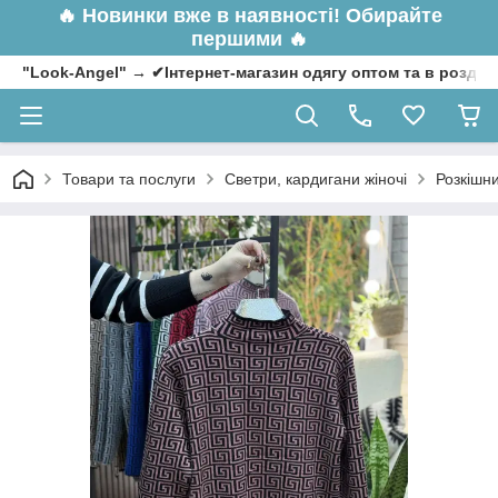
🔥
Новинки вже в наявності! Обирайте
першими 🔥
"Look-Angel" → ✔Інтернет-магазин одягу оптом та в роздрі
Товари та послуги
Светри, кардигани жіночі
Розкішни