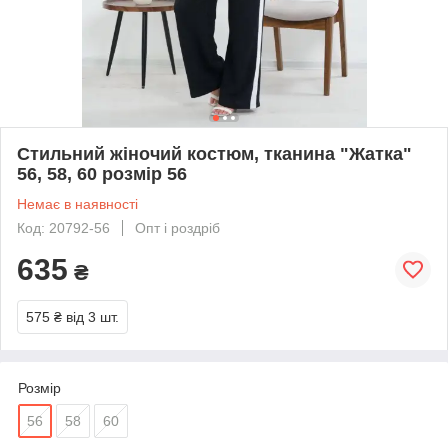
Стильний жіночий костюм, тканина "Жатка"
56, 58, 60 розмір 56
Немає в наявності
Код: 20792-56
Опт і роздріб
635
₴
575 ₴
від 3 шт.
Розмір
56
58
60