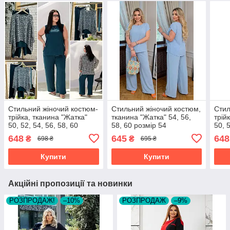
Стильний жіночий костюм-
Стильний жіночий костюм,
Стил
трійка, тканина "Жатка"
тканина "Жатка" 54, 56,
трій
50, 52, 54, 56, 58, 60
58, 60 розмір 54
50, 
розмір 50
розм
648
645
648
₴
₴
698 ₴
695 ₴
Купити
Купити
Акційні пропозиції та новинки
РОЗПРОДАЖ!
–10%
РОЗПРОДАЖ
–9%