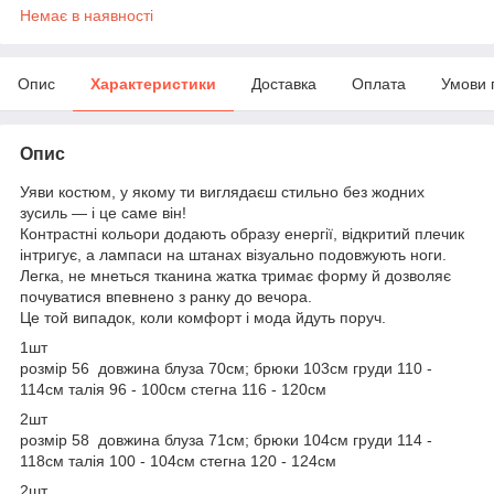
Немає в наявності
Опис
Характеристики
Доставка
Оплата
Умови 
Опис
Уяви костюм, у якому ти виглядаєш стильно без жодних
зусиль — і це саме він!
Контрастні кольори додають образу енергії, відкритий плечик
інтригує, а лампаси на штанах візуально подовжують ноги.
Легка, не мнеться тканина жатка тримає форму й дозволяє
почуватися впевнено з ранку до вечора.
Це той випадок, коли комфорт і мода йдуть поруч.
1шт
розмір 56 довжина блуза 70см; брюки 103см груди 110 -
114см талія 96 - 100см стегна 116 - 120см
2шт
розмір 58 довжина блуза 71см; брюки 104см груди 114 -
118см талія 100 - 104см стегна 120 - 124см
2шт