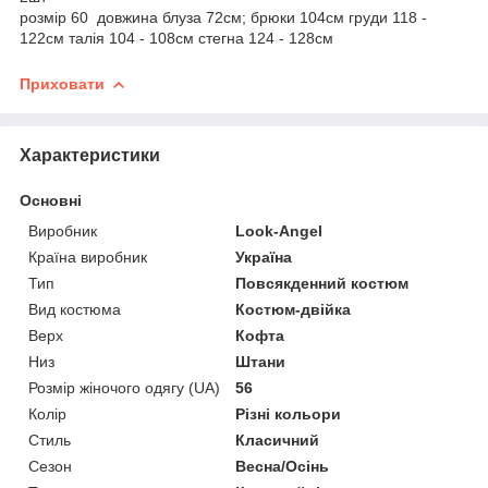
розмір 60 довжина блуза 72см; брюки 104см груди 118 -
122см талія 104 - 108см стегна 124 - 128см
Приховати
Характеристики
Основні
Виробник
Look-Angel
Країна виробник
Україна
Тип
Повсякденний костюм
Вид костюма
Костюм-двійка
Верх
Кофта
Низ
Штани
Розмір жіночого одягу (UA)
56
Колір
Різні кольори
Стиль
Класичний
Сезон
Весна/Осінь