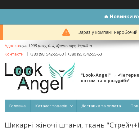
🔥
Новинки вж
Зараз у компанії неробочий
вул. 1905 року, б. 4, Кременчук, Україна
+380 (98) 542-55-53
+380 (95) 542-55-53
"Look-Angel" → ✔Інтерн
оптом та в роздріб✔
Головна
Каталог товарів
Доставка та оплата
Пов
Шикарні жіночі штани, ткань "Стрейч+Ко