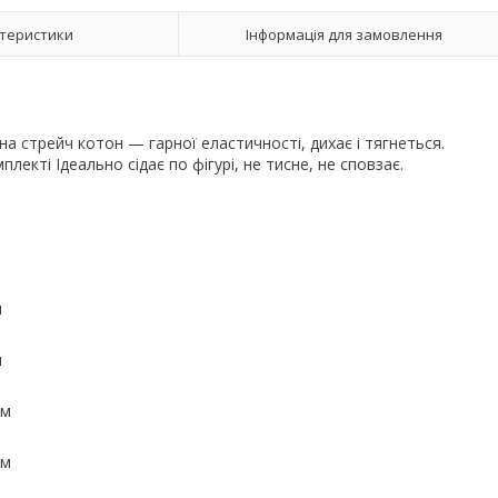
теристики
Інформація для замовлення
а стрейч котон — гарної еластичності, дихає і тягнеться.
лекті Ідеально сідає по фігурі, не тисне, не сповзає.
м
м
см
см