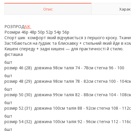
Опис
Харак
РОЗПРОД
АЖ
Розміри 46р 48р 50р 52р 54р 56р
Спорт шик комфорт який відчувається з першого кроку. Тканин
Застібаються на ґудзик та блискавку + стильний який йде в комп
Кишені спереду + задні кишені — для практичності й стилю.
фісташка
6шт
розмір 46 (28) довжина 98см талія 74 - 78см стегна 96 - 100
6шт
розмір 48 (29) довжина 98см талія 78 - 82см стегна 100 - 104с
6шт
розмір 50 (30) довжина 99см талія 82 - 88см стегна 104 - 108с
6шт
розмір 52 (31) довжина 100см талія 88 - 92см стегна 108 - 112
6шт
розмір 54 (32) довжина 100см талія 92 - 96см стегна 112 - 116
6шт