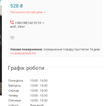
!
528 ₴
Показати оптові ціни
+380 (98) 542-55-53
моб, Viber
повернення товару протягом 14 днів
за домовленістю
Графік роботи
Понеділок
10:00
16:30
Вівторок
10:00
16:30
Середа
10:00
16:30
Четвер
10:00
16:30
Пʼятниця
10:00
16:30
Субота
Вихідний