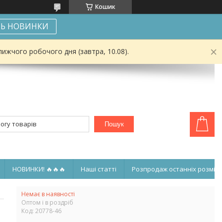
Кошик
Ь НОВИНКИ
ижчого робочого дня (завтра, 10.08).
Пошук
НОВИНКИ! 🔥🔥🔥
Наші статті
Розпродаж останніх розмірі
Немає в наявності
Оптом і в роздріб
Код:
20778-46