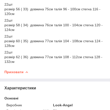
22шт
розмір 56 ( 33) довжина 75см талія 96 - 100см стегна 116 -
120см
22шт
розмір 58 ( 34) довжина 76см талія 100 - 104см стегна 120 -
124см
22шт
розмір 60 ( 35) довжина 77см талія 104 - 108см стегна 124 -
128см
22шт
розмір 62 ( 36) довжина 77см талія 108 - 112см стегна 128 -
132см
Приховати
Характеристики
Основні
Виробник
Look-Angel