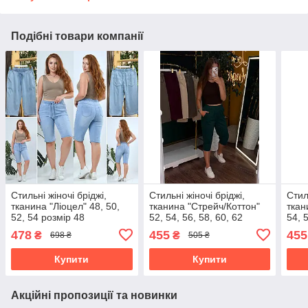
Подібні товари компанії
Стильні жіночі бріджі,
Стильні жіночі бріджі,
Стил
тканина "Ліоцел" 48, 50,
тканина "Стрейч/Коттон"
ткан
52, 54 розмір 48
52, 54, 56, 58, 60, 62
54, 
розмір 52
розм
478
455
455
₴
₴
698 ₴
505 ₴
Купити
Купити
Акційні пропозиції та новинки