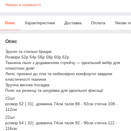
Немає в наявності
Опис
Характеристики
Доставка
Оплата
Умови п
Опис
Зручні та стильні бриджі
Розміри 52р 54р 56р 58р 60р 62р
Тканина льон з додаванням стрейчу — ідеальний вибір для
спекотних днів!
Легкі, приємні до тіла та неймовірно комфортні завдяки
еластичності тканини.
Зручна висока посадка
Пояс на резинці та шнурівка для ідеальної фіксації
22шт
розмір 52 ( 31) довжина 74см талія 88 - 92см стегна 108 -
112см
22шт
розмір 54 ( 32) довжина 74см талія 92 - 96см стегна 112 -
116см