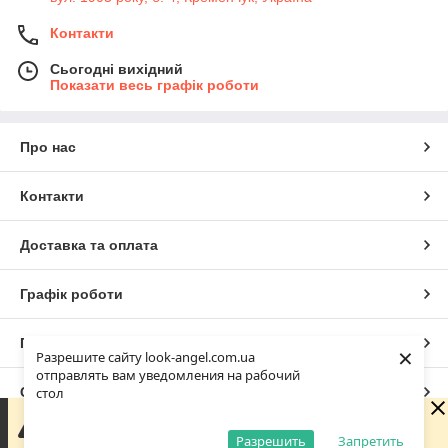
Контакти
Сьогодні вихідний
Показати весь графік роботи
Про нас
Контакти
Доставка та оплата
Графік роботи
Повна версія сайту
×
Разрешите сайту look-angel.com.ua
отправлять вам уведомления на рабочий
Сайт створено на маркетплейсі
Prom.ua
стол
Зараз у компанії неробочий час. Замовлення та
повідомлення будуть оброблені з 10:00 найближчого
Разрешить
Запретить
Політика конфіденційності
робочого дня (завтра, 10.08).