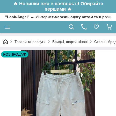
🔥
Новинки вже в наявності! Обирайте
першими 🔥
"Look-Angel" → ✔Інтернет-магазин одягу оптом та в роздрі
Товари та послуги
Бриджі, шорти жіночі
Стильні брид
РОЗПРОДАЖ