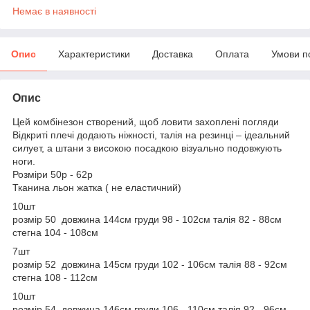
Немає в наявності
Опис
Характеристики
Доставка
Оплата
Умови п
Опис
Цей комбінезон створений, щоб ловити захоплені погляди
Відкриті плечі додають ніжності, талія на резинці – ідеальний
силует, а штани з високою посадкою візуально подовжують
ноги.
Розміри 50р - 62р
Тканина льон жатка ( не еластичний)
10шт
розмір 50 довжина 144см груди 98 - 102см талія 82 - 88см
стегна 104 - 108см
7шт
розмір 52 довжина 145см груди 102 - 106см талія 88 - 92см
стегна 108 - 112см
10шт
розмір 54 довжина 146см груди 106 - 110см талія 92 - 96см