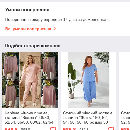
Умови повернення
Повернення товару впродовж 14 днів за домовленістю
Всі умови повернення
Подібні товари компанії
Чарівна жіноча піжама,
Стильний жіночий костюм,
Стил
тканина "Віскоза" 48/50,
тканина "Жатка" 50, 52,
ткан
52/54, 56/58, 60/62, 62/64
54, 56, 58, 60 розмір 50
52, 
розмір 48/50
розм
548
585
585
₴
₴
598 ₴
635 ₴