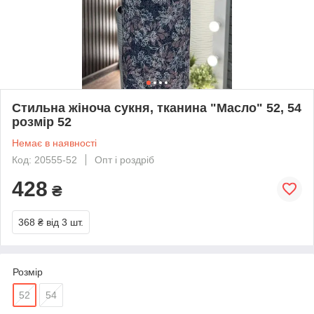
Стильна жіноча сукня, тканина "Масло" 52, 54
розмір 52
Немає в наявності
Код: 20555-52
Опт і роздріб
428
₴
368 ₴
від 3 шт.
Розмір
52
54