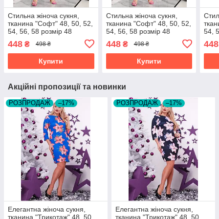
Стильна жіноча сукня,
Стильна жіноча сукня,
Стил
тканина "Софт" 48, 50, 52,
тканина "Софт" 48, 50, 52,
ткан
54, 56, 58 розмір 48
54, 56, 58 розмір 48
54, 
448
448
448
₴
₴
498 ₴
498 ₴
Купити
Купити
Акційні пропозиції та новинки
РОЗПРОДАЖ
–17%
РОЗПРОДАЖ
–17%
Елегантна жіноча сукня,
Елегантна жіноча сукня,
тканина "Трикотаж" 48, 50,
тканина "Трикотаж" 48, 50,