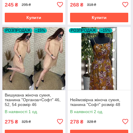
245
268
₴
₴
295 ₴
318 ₴
Купити
Купити
РОЗПРОДАЖ
–15%
РОЗПРОДАЖ
–15%
Вишукана жіноча сукня,
тканина "Органза+Софт" 46,
Неймовірна жіноча сукня,
52, 54 розмір 46
тканина "Софт" розмір 48
В наявності 1 од.
В наявності 2 од.
275
278
₴
₴
325 ₴
328 ₴