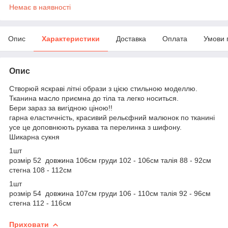
Немає в наявності
Опис
Характеристики
Доставка
Оплата
Умови 
Опис
Створюй яскраві літні образи з цією стильною моделлю.
Тканина масло приємна до тіла та легко носиться.
Бери зараз за вигідною ціною!!
гарна еластичність, красивий рельєфний малюнок по тканині
усе це доповнюють рукава та перелинка з шифону.
Шикарна сукня
1шт
розмір 52 довжина 106см груди 102 - 106см талія 88 - 92см
стегна 108 - 112см
1шт
розмір 54 довжина 107см груди 106 - 110см талія 92 - 96см
стегна 112 - 116см
Приховати