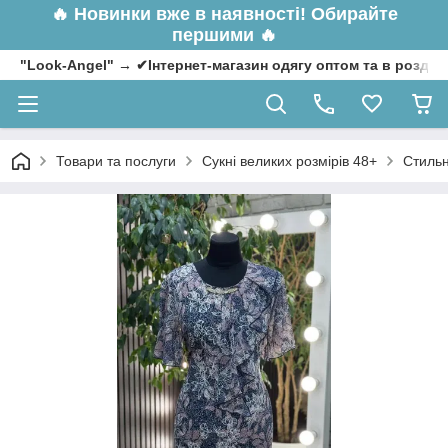
🔥
Новинки вже в наявності! Обирайте
першими 🔥
"Look-Angel" → ✔Інтернет-магазин одягу оптом та в роздрі
Товари та послуги
Сукні великих розмірів 48+
Стильн