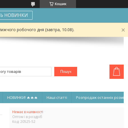
Кошик
Ь НОВИНКИ
ижчого робочого дня (завтра, 10.08).
Пошук
НОВИНКИ! 🔥🔥🔥
Наші статті
Розпродаж останніх розмірі
Немає в наявності
Оптом і в роздріб
Код:
20525-52