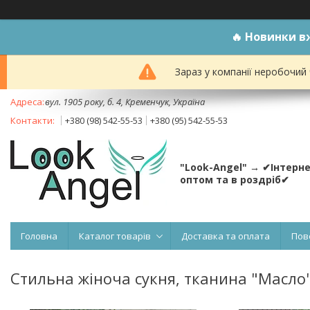
🔥
Новинки вж
Зараз у компанії неробочий
вул. 1905 року, б. 4, Кременчук, Україна
+380 (98) 542-55-53
+380 (95) 542-55-53
"Look-Angel" → ✔Інтерн
оптом та в роздріб✔
Головна
Каталог товарів
Доставка та оплата
Пов
Стильна жіноча сукня, тканина "Масло" 