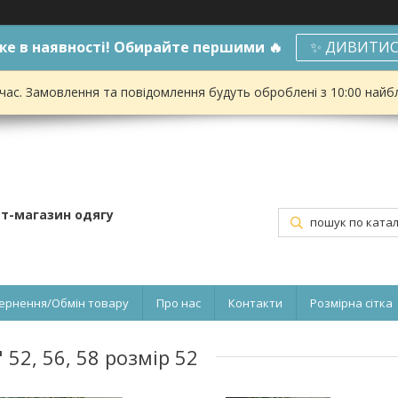
е в наявності! Обирайте першими 🔥
✨ ДИВИТИС
 час. Замовлення та повідомлення будуть оброблені з 10:00 найбл
ет-магазин одягу
ернення/Обмін товару
Про нас
Контакти
Розмірна сітка
52, 56, 58 розмір 52