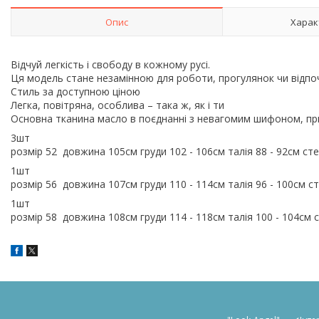
Опис
Харак
Відчуй легкість і свободу в кожному русі.
Ця модель стане незамінною для роботи, прогулянок чи відпо
Стиль за доступною ціною
Легка, повітряна, особлива – така ж, як і ти
Основна тканина масло в поєднанні з невагомим шифоном, п
3шт
розмір 52 довжина 105см груди 102 - 106см талія 88 - 92см ст
1шт
розмір 56 довжина 107см груди 110 - 114см талія 96 - 100см ст
1шт
розмір 58 довжина 108см груди 114 - 118см талія 100 - 104см с