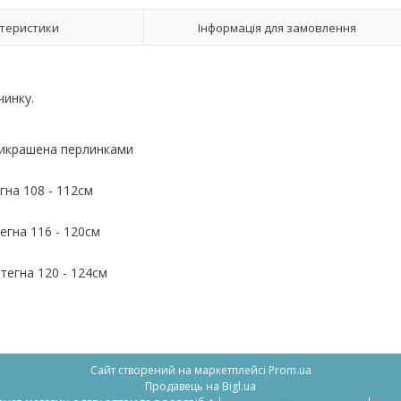
теристики
Інформація для замовлення
чинку.
рикрашена перлинками
егна 108 - 112см
егна 116 - 120см
тегна 120 - 124см
Сайт створений на маркетплейсі
Prom.ua
Продавець на Bigl.ua