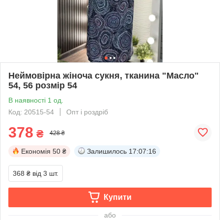
Неймовірна жіноча сукня, тканина "Масло"
54, 56 розмір 54
В наявності 1 од.
Код: 20515-54
Опт і роздріб
378
₴
428 ₴
Економія
50 ₴
Залишилось
17:07:16
368 ₴
від 3 шт.
Купити
або