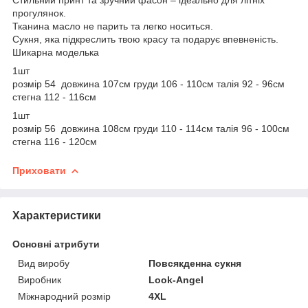
прогулянок.
Тканина масло не парить та легко носиться.
Сукня, яка підкреслить твою красу та подарує впевненість.
Шикарна моделька
1шт
розмір 54 довжина 107см груди 106 - 110см талія 92 - 96см
стегна 112 - 116см
1шт
розмір 56 довжина 108см груди 110 - 114см талія 96 - 100см
стегна 116 - 120см
Приховати
Характеристики
Основні атрибути
Вид виробу
Повсякденна сукня
Виробник
Look-Angel
Міжнародний розмір
4XL