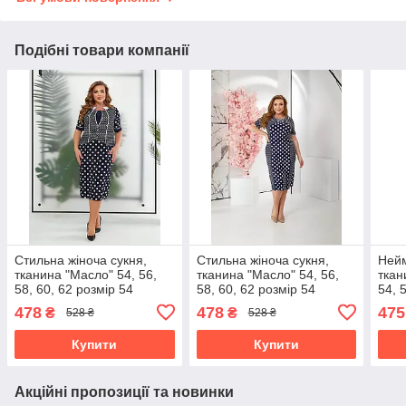
Подібні товари компанії
Стильна жіноча сукня,
Стильна жіноча сукня,
Нейм
тканина "Масло" 54, 56,
тканина "Масло" 54, 56,
ткан
58, 60, 62 розмір 54
58, 60, 62 розмір 54
54, 
478
478
475
₴
₴
528 ₴
528 ₴
Купити
Купити
Акційні пропозиції та новинки