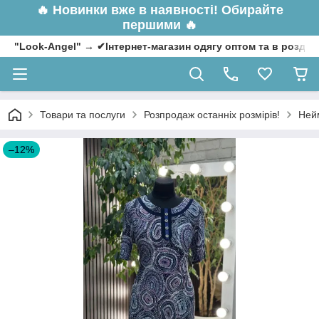
🔥
Новинки вже в наявності! Обирайте
першими 🔥
"Look-Angel" → ✔Інтернет-магазин одягу оптом та в роздрі
Товари та послуги
Розпродаж останніх розмірів!
Нейм
–12%