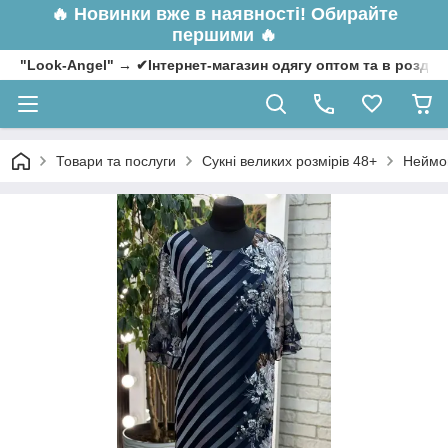
🔥
Новинки вже в наявності! Обирайте
першими 🔥
"Look-Angel" → ✔Інтернет-магазин одягу оптом та в роздрі
Товари та послуги
Сукні великих розмірів 48+
Неймов