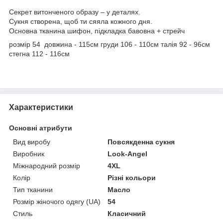
Секрет витонченого образу – у деталях.
Сукня створена, щоб ти сяяла кожного дня.
Основна тканина шифон, підкладка бавовна + стрейч
розмір 54 довжина - 115см груди 106 - 110см талія 92 - 96см
стегна 112 - 116см
Характеристики
Основні атрибути
Вид виробу
Повсякденна сукня
Виробник
Look-Angel
Міжнародний розмір
4XL
Колір
Різні кольори
Тип тканини
Масло
Розмір жіночого одягу (UA)
54
Стиль
Класичний