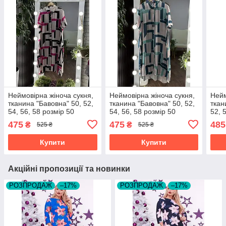
Неймовірна жіноча сукня,
Неймовірна жіноча сукня,
Нейм
тканина "Бавовна" 50, 52,
тканина "Бавовна" 50, 52,
ткан
54, 56, 58 розмір 50
54, 56, 58 розмір 50
52, 
475
475
485
₴
₴
525 ₴
525 ₴
Купити
Купити
Акційні пропозиції та новинки
РОЗПРОДАЖ
–17%
РОЗПРОДАЖ
–17%