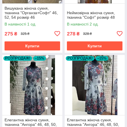
Вишукана жіноча сукня,
тканина "Органза+Софт" 46,
Неймовірна жіноча сукня,
52, 54 розмір 46
тканина "Софт" розмір 48
В наявності 1 од.
В наявності 2 од.
275
278
₴
₴
325 ₴
328 ₴
Купити
Купити
РОЗПРОДАЖ!
–15%
РОЗПРОДАЖ!
–15%
Елегантна жіноча сукня,
Елегантна жіноча сукня,
тканина "Ангора" 46, 48, 50,
тканина "Ангора" 46, 48, 50,