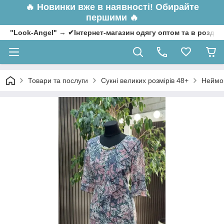
🔥
Новинки вже в наявності! Обирайте
першими 🔥
"Look-Angel" → ✔Інтернет-магазин одягу оптом та в роздрі
Товари та послуги
Сукні великих розмірів 48+
Неймов