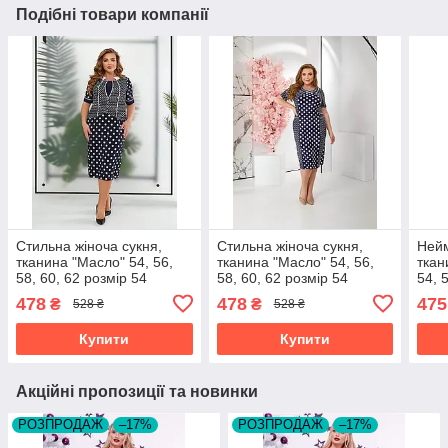
Подібні товари компанії
Стильна жіноча сукня,
Стильна жіноча сукня,
Нейм
тканина "Масло" 54, 56,
тканина "Масло" 54, 56,
ткан
58, 60, 62 розмір 54
58, 60, 62 розмір 54
54, 
478
478
475
₴
₴
528 ₴
528 ₴
Купити
Купити
Акційні пропозиції та новинки
РОЗПРОДАЖ
–17%
РОЗПРОДАЖ
–17%