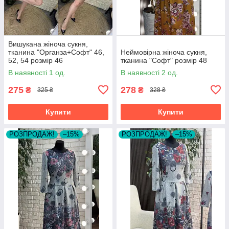
Вишукана жіноча сукня,
тканина "Органза+Софт" 46,
Неймовірна жіноча сукня,
52, 54 розмір 46
тканина "Софт" розмір 48
В наявності 1 од.
В наявності 2 од.
275
278
₴
₴
325 ₴
328 ₴
Купити
Купити
РОЗПРОДАЖ!
–15%
РОЗПРОДАЖ!
–15%