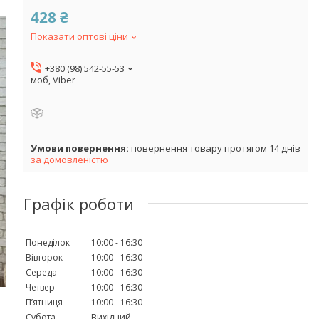
428 ₴
Показати оптові ціни
+380 (98) 542-55-53
моб, Viber
повернення товару протягом 14 днів
за домовленістю
Графік роботи
Понеділок
10:00
16:30
Вівторок
10:00
16:30
Середа
10:00
16:30
Четвер
10:00
16:30
Пʼятниця
10:00
16:30
Субота
Вихідний