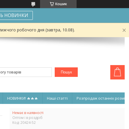
Кошик
Ь НОВИНКИ
ижчого робочого дня (завтра, 10.08).
Пошук
НОВИНКИ! 🔥🔥🔥
Наші статті
Розпродаж останніх розмірі
Немає в наявності
Оптом і в роздріб
Код:
20424-52