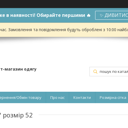
е в наявності! Обирайте першими 🔥
✨ ДИВИТИС
 час. Замовлення та повідомлення будуть оброблені з 10:00 найбл
ет-магазин одягу
ернення/Обмін товару
Про нас
Контакти
Розмірна сітка
 розмір 52