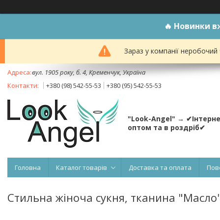
🔥
Новинки вж
Зараз у компанії неробочий
вул. 1905 року, б. 4, Кременчук, Україна
+380 (98) 542-55-53
+380 (95) 542-55-53
"Look-Angel" → ✔Інтерн
оптом та в роздріб✔
Головна
Каталог товарів
Доставка та оплата
Пов
Стильна жіноча сукня, тканина "Масло"