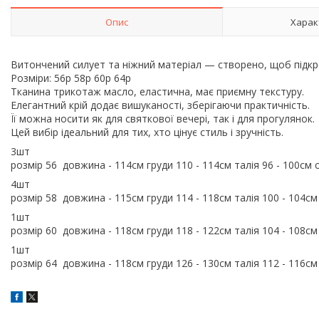
Опис
Харак
Витончений силует та ніжний матеріал — створено, щоб підкр
Розміри: 56р 58р 60р 64р
Тканина трикотаж масло, еластична, має приємну текстуру.
Елегантний крій додає вишуканості, зберігаючи практичність.
Її можна носити як для святкової вечері, так і для прогулянок.
Цей вибір ідеальний для тих, хто цінує стиль і зручність.
3шт
розмір 56 довжина - 114см груди 110 - 114см талія 96 - 100см 
4шт
розмір 58 довжина - 115см груди 114 - 118см талія 100 - 104см
1шт
розмір 60 довжина - 118см груди 118 - 122см талія 104 - 108см
1шт
розмір 64 довжина - 118см груди 126 - 130см талія 112 - 116см