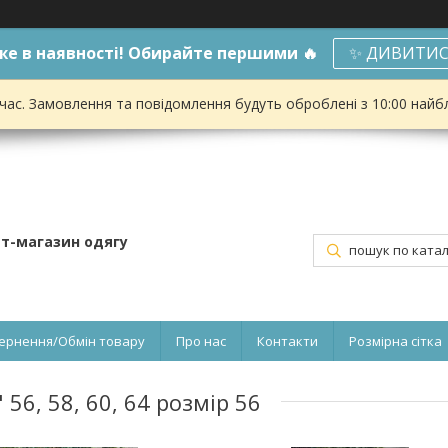
е в наявності! Обирайте першими 🔥
✨ ДИВИТИС
 час. Замовлення та повідомлення будуть оброблені з 10:00 найбл
ет-магазин одягу
ернення/Обмін товару
Про нас
Контакти
Розмірна сітка
56, 58, 60, 64 розмір 56