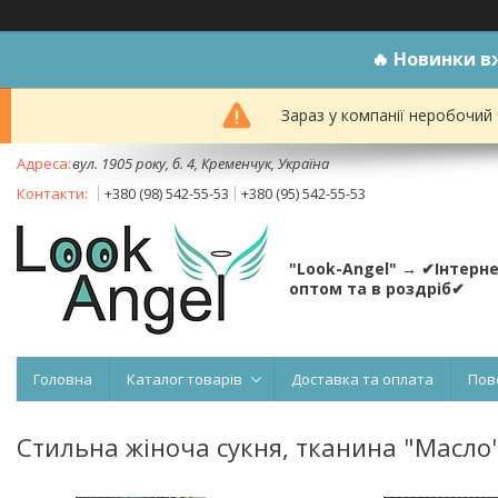
🔥
Новинки вж
Зараз у компанії неробочий
вул. 1905 року, б. 4, Кременчук, Україна
+380 (98) 542-55-53
+380 (95) 542-55-53
"Look-Angel" → ✔Інтерн
оптом та в роздріб✔
Головна
Каталог товарів
Доставка та оплата
Пов
Стильна жіноча сукня, тканина "Масло" 