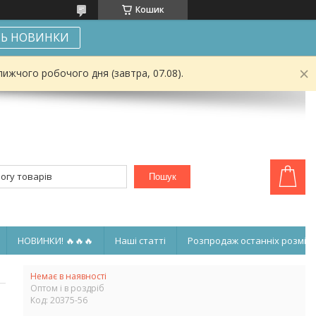
Кошик
Ь НОВИНКИ
ижчого робочого дня (завтра, 07.08).
Пошук
НОВИНКИ! 🔥🔥🔥
Наші статті
Розпродаж останніх розмірі
Немає в наявності
Оптом і в роздріб
Код:
20375-56