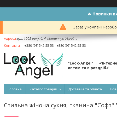
🔥
Новинки вж
Зараз у компанії неробо
вул. 1905 року, б. 4, Кременчук, Україна
+380 (98) 542-55-53
+380 (95) 542-55-53
"Look-Angel" → ✔Інтерн
оптом та в роздріб✔
Головна
Каталог товарів
Доставка та оплата
Пов
Стильна жіноча сукня, тканина "Софт" 5