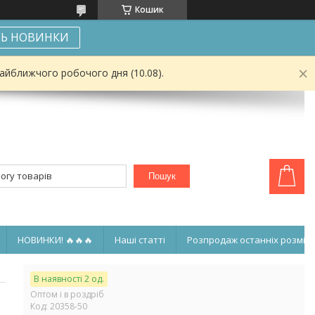
Кошик
Ь НОВИНКИ
найближчого робочого дня (10.08).
Пошук
НОВИНКИ! 🔥🔥🔥
Наші статті
Розпродаж останніх розмірі
В наявності 2 од.
Оптом і в роздріб
Код:
20358-50