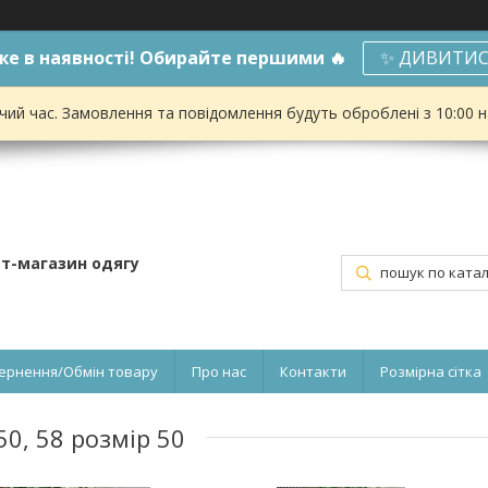
е в наявності! Обирайте першими 🔥
✨ ДИВИТИС
чий час. Замовлення та повідомлення будуть оброблені з 10:00 
ет-магазин одягу
ернення/Обмін товару
Про нас
Контакти
Розмірна сітка
0, 58 розмір 50