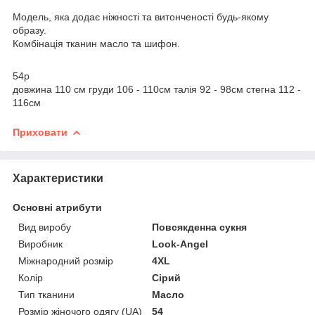
Модель, яка додає ніжності та витонченості будь-якому
образу.
Комбінація тканин масло та шифон.
54р
довжина 110 см груди 106 - 110см талія 92 - 98см стегна 112 -
116см
Приховати
Характеристики
Основні атрибути
Вид виробу
Повсякденна сукня
Виробник
Look-Angel
Міжнародний розмір
4XL
Колір
Сірий
Тип тканини
Масло
Розмір жіночого одягу (UA)
54