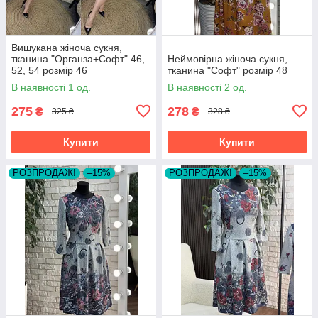
Вишукана жіноча сукня,
тканина "Органза+Софт" 46,
Неймовірна жіноча сукня,
52, 54 розмір 46
тканина "Софт" розмір 48
В наявності 1 од.
В наявності 2 од.
275
278
₴
₴
325 ₴
328 ₴
Купити
Купити
РОЗПРОДАЖ!
–15%
РОЗПРОДАЖ!
–15%