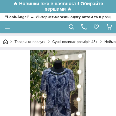
🔥
Новинки вже в наявності! Обирайте
першими 🔥
"Look-Angel" → ✔Інтернет-магазин одягу оптом та в роздрі
Товари та послуги
Сукні великих розмірів 48+
Неймов