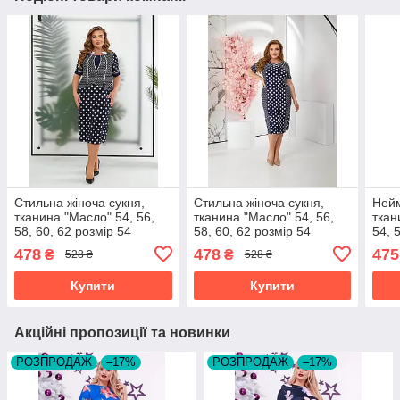
Стильна жіноча сукня,
Стильна жіноча сукня,
Нейм
тканина "Масло" 54, 56,
тканина "Масло" 54, 56,
ткан
58, 60, 62 розмір 54
58, 60, 62 розмір 54
54, 
478
478
475
₴
₴
528 ₴
528 ₴
Купити
Купити
Акційні пропозиції та новинки
РОЗПРОДАЖ
–17%
РОЗПРОДАЖ
–17%