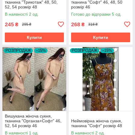
тканина "Трикотаж" 48, 50,
тканина "Софт" 46, 48, 50
52, 54 розмір 48
розмір 46
В наявності 2 од.
Готово до відправки 5 од.
245
268
₴
₴
295 ₴
318 ₴
Купити
Купити
РОЗПРОДАЖ
–15%
РОЗПРОДАЖ
–15%
Вишукана жіноча сукня,
тканина "Органза+Софт" 46,
Неймовірна жіноча сукня,
52, 54 розмір 46
тканина "Софт" розмір 48
В наявності 1 од.
В наявності 2 од.