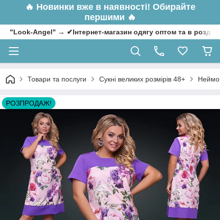
🔥
Новинки вже в наявності! Обирайте
першими 🔥
"Look-Angel" → ✔Інтернет-магазин одягу оптом та в роздрі
Товари та послуги
Сукні великих розмірів 48+
Неймов
РОЗПРОДАЖ!