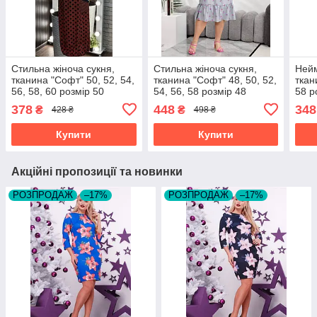
Стильна жіноча сукня,
Стильна жіноча сукня,
Нейм
тканина "Софт" 50, 52, 54,
тканина "Софт" 48, 50, 52,
ткан
56, 58, 60 розмір 50
54, 56, 58 розмір 48
58 р
378
448
348
₴
₴
428 ₴
498 ₴
Купити
Купити
Акційні пропозиції та новинки
РОЗПРОДАЖ
–17%
РОЗПРОДАЖ
–17%