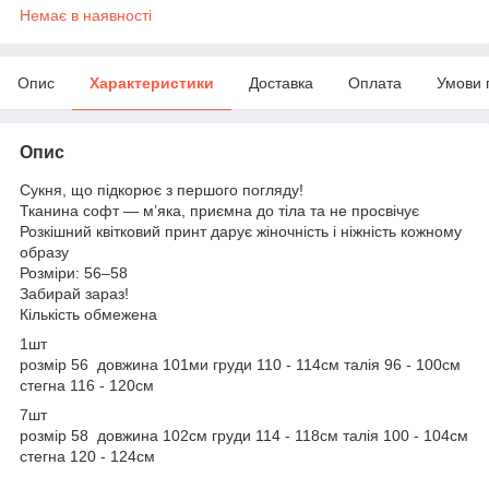
Немає в наявності
Опис
Характеристики
Доставка
Оплата
Умови 
Опис
Сукня, що підкорює з першого погляду!
Тканина софт — м’яка, приємна до тіла та не просвічує
Розкішний квітковий принт дарує жіночність і ніжність кожному
образу
Розміри: 56–58
Забирай зараз!
Кількість обмежена
1шт
розмір 56 довжина 101ми груди 110 - 114см талія 96 - 100см
стегна 116 - 120см
7шт
розмір 58 довжина 102см груди 114 - 118см талія 100 - 104см
стегна 120 - 124см