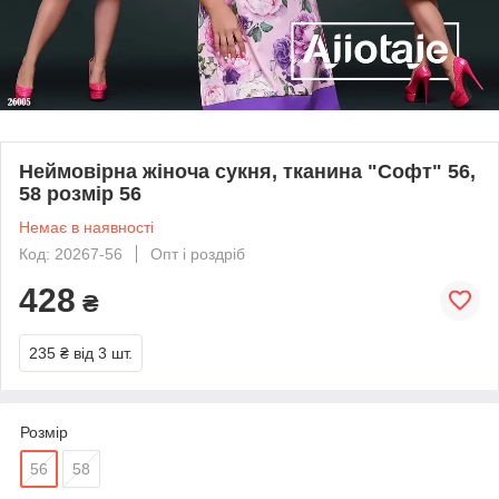
Неймовірна жіноча сукня, тканина "Софт" 56,
58 розмір 56
Немає в наявності
Код: 20267-56
Опт і роздріб
428
₴
235 ₴
від 3 шт.
Розмір
56
58