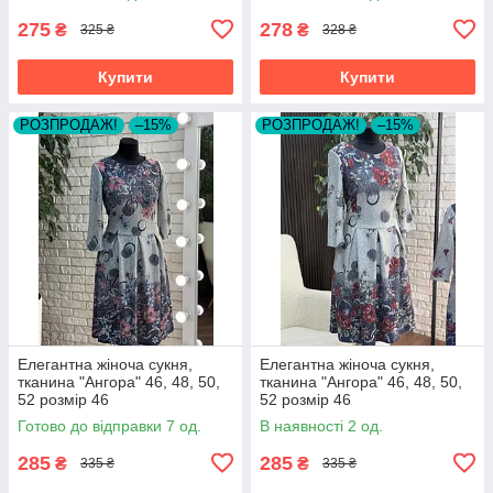
275
278
₴
₴
325 ₴
328 ₴
Купити
Купити
РОЗПРОДАЖ!
–15%
РОЗПРОДАЖ!
–15%
Елегантна жіноча сукня,
Елегантна жіноча сукня,
тканина "Ангора" 46, 48, 50,
тканина "Ангора" 46, 48, 50,
52 розмір 46
52 розмір 46
Готово до відправки 7 од.
В наявності 2 од.
285
285
₴
₴
335 ₴
335 ₴