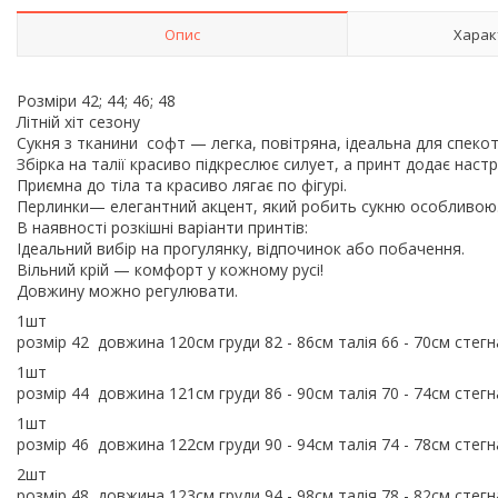
Опис
Харак
Розміри 42; 44; 46; 48
Літній хіт сезону
Сукня з тканини софт — легка, повітряна, ідеальна для спекот
Збірка на талії красиво підкреслює силует, а принт додає наст
Приємна до тіла та красиво лягає по фігурі.
Перлинки— елегантний акцент, який робить сукню особливо
В наявності розкішні варіанти принтів:
Ідеальний вибір на прогулянку, відпочинок або побачення.
Вільний крій — комфорт у кожному русі!
Довжину можно регулювати.
1шт
розмір 42 довжина 120см груди 82 - 86см талія 66 - 70см стегн
1шт
розмір 44 довжина 121см груди 86 - 90см талія 70 - 74см стегн
1шт
розмір 46 довжина 122см груди 90 - 94см талія 74 - 78см стегн
2шт
розмір 48 довжина 123см груди 94 - 98см талія 78 - 82см стегн