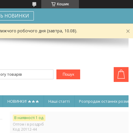
Кошик
Ь НОВИНКИ
ижчого робочого дня (завтра, 10.08).
Пошук
НОВИНКИ! 🔥🔥🔥
Наші статті
Розпродаж останніх розмірі
В наявності 1 од.
Оптом і в роздріб
Код:
20112-44