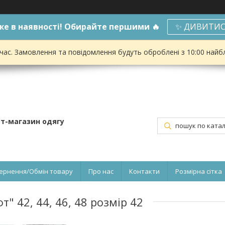
е в наявності! Обирайте першими 🔥
✨ ДИВИТИС
 час. Замовлення та повідомлення будуть оброблені з 10:00 найбл
ет-магазин одягу
ернення/Обмін товару
Про нас
Контакти
Розмірна сітка
" 42, 44, 46, 48 розмір 42