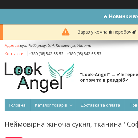
🔥
Новинки вж
Зараз у компанії неробочий
вул. 1905 року, б. 4, Кременчук, Україна
+380 (98) 542-55-53
+380 (95) 542-55-53
"Look-Angel" → ✔Інтерн
оптом та в роздріб✔
Головна
Каталог товарів
Доставка та оплата
Пов
Неймовірна жіноча сукня, тканина "Софт