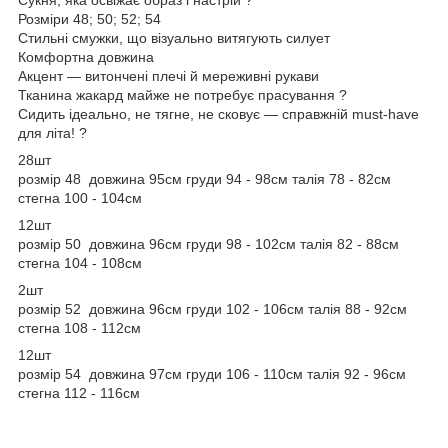
Розміри 48; 50; 52; 54
Стильні смужки, що візуально витягують силует
Комфортна довжина
Акцент — витончені плечі й мереживні рукави
Тканина жакард майже не потребує прасування ?
Сидить ідеально, не тягне, не сковує — справжній must-have
для літа! ?
28шт
розмір 48 довжина 95см груди 94 - 98см талія 78 - 82см
стегна 100 - 104см
12шт
розмір 50 довжина 96см груди 98 - 102см талія 82 - 88см
стегна 104 - 108см
2шт
розмір 52 довжина 96см груди 102 - 106см талія 88 - 92см
стегна 108 - 112см
12шт
розмір 54 довжина 97см груди 106 - 110см талія 92 - 96см
стегна 112 - 116см