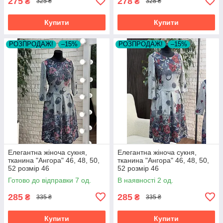
275
278
₴
₴
325 ₴
328 ₴
Купити
Купити
РОЗПРОДАЖ!
–15%
РОЗПРОДАЖ!
–15%
Елегантна жіноча сукня,
Елегантна жіноча сукня,
тканина "Ангора" 46, 48, 50,
тканина "Ангора" 46, 48, 50,
52 розмір 46
52 розмір 46
Готово до відправки 7 од.
В наявності 2 од.
285
285
₴
₴
335 ₴
335 ₴
Купити
Купити