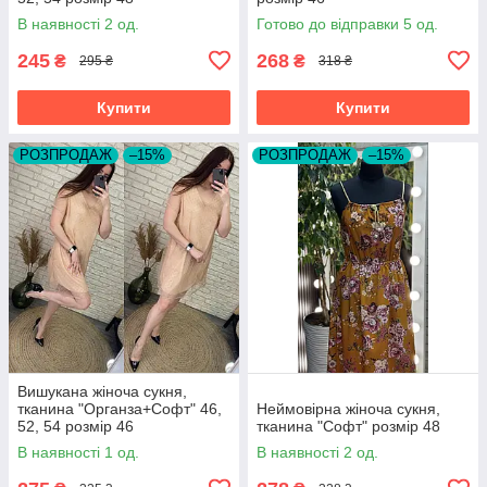
В наявності 2 од.
Готово до відправки 5 од.
245
268
₴
₴
295 ₴
318 ₴
Купити
Купити
РОЗПРОДАЖ
–15%
РОЗПРОДАЖ
–15%
Вишукана жіноча сукня,
тканина "Органза+Софт" 46,
Неймовірна жіноча сукня,
52, 54 розмір 46
тканина "Софт" розмір 48
В наявності 1 од.
В наявності 2 од.