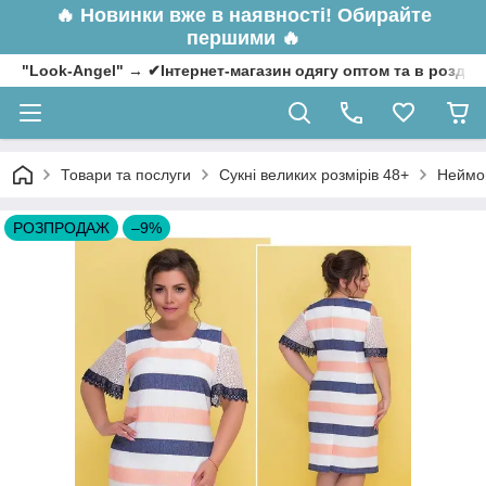
🔥
Новинки вже в наявності! Обирайте
першими 🔥
"Look-Angel" → ✔Інтернет-магазин одягу оптом та в роздрі
Товари та послуги
Сукні великих розмірів 48+
Неймов
РОЗПРОДАЖ
–9%