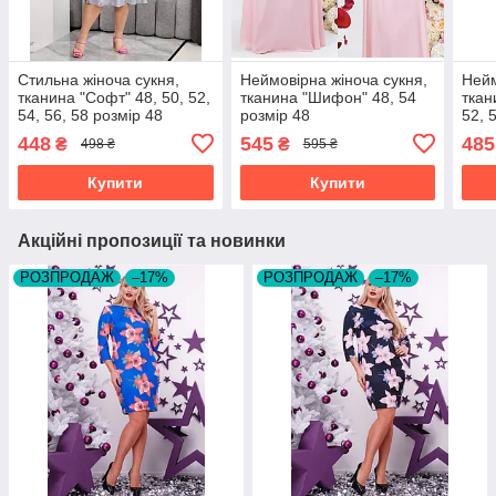
Стильна жіноча сукня,
Неймовірна жіноча сукня,
Нейм
тканина "Софт" 48, 50, 52,
тканина "Шифон" 48, 54
ткан
54, 56, 58 розмір 48
розмір 48
52, 
448
545
485
₴
₴
498 ₴
595 ₴
Купити
Купити
Акційні пропозиції та новинки
РОЗПРОДАЖ
–17%
РОЗПРОДАЖ
–17%