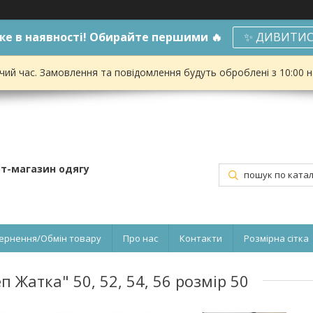
е в наявності! Обирайте першими 🔥
✨ ДИВИТИС
чий час. Замовлення та повідомлення будуть оброблені з 10:00 
ет-магазин одягу
ернення/Обмін товару
Про нас
Контакти
Розмірна сітка
 Жатка" 50, 52, 54, 56 розмір 50