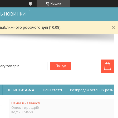
Кошик
Ь НОВИНКИ
найближчого робочого дня (10.08).
Пошук
НОВИНКИ! 🔥🔥🔥
Наші статті
Розпродаж останніх розмірі
Немає в наявності
Оптом і в роздріб
Код:
20058-50