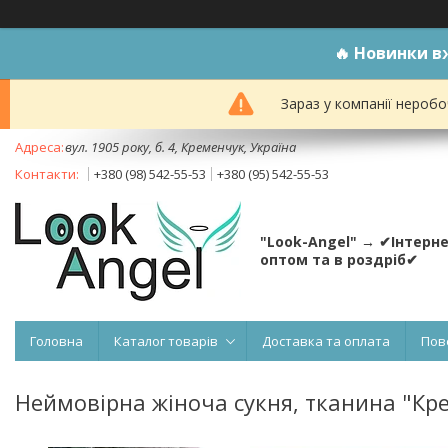
🔥
Новинки вж
Зараз у компанії неробо
вул. 1905 року, б. 4, Кременчук, Україна
+380 (98) 542-55-53
+380 (95) 542-55-53
"Look-Angel" → ✔Інтерн
оптом та в роздріб✔
Головна
Каталог товарів
Доставка та оплата
Пов
Неймовірна жіноча сукня, тканина "Креп