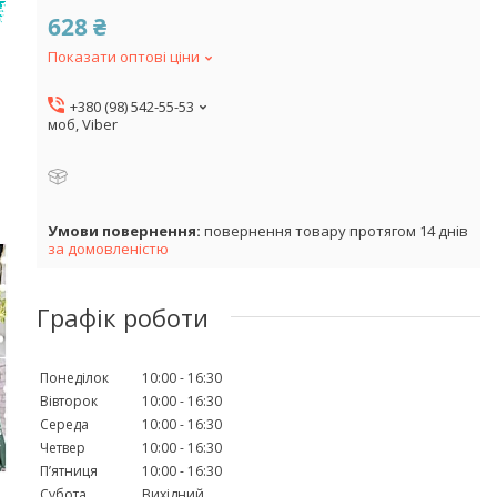
628 ₴
Показати оптові ціни
+380 (98) 542-55-53
моб, Viber
повернення товару протягом 14 днів
за домовленістю
Графік роботи
Понеділок
10:00
16:30
Вівторок
10:00
16:30
Середа
10:00
16:30
Четвер
10:00
16:30
Пʼятниця
10:00
16:30
Субота
Вихідний