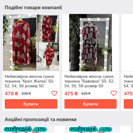
Подібні товари компанії
Неймовірна жіноча сукня,
Неймовірна жіноча сукня,
Нейм
тканина "Креп Жатка" 50,
тканина "Бавовна" 50, 52,
ткан
52, 54, 56 розмір 50
54, 56, 58 розмір 50
54, 
478
475
475
₴
₴
528 ₴
525 ₴
Купити
Купити
Акційні пропозиції та новинки
РОЗПРОДАЖ
–17%
РОЗПРОДАЖ
–17%