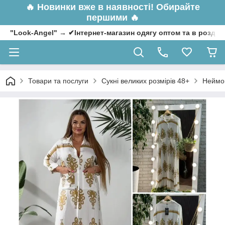
🔥
Новинки вже в наявності! Обирайте
першими 🔥
"Look-Angel" → ✔Інтернет-магазин одягу оптом та в роздрі
Товари та послуги
Сукні великих розмірів 48+
Неймов