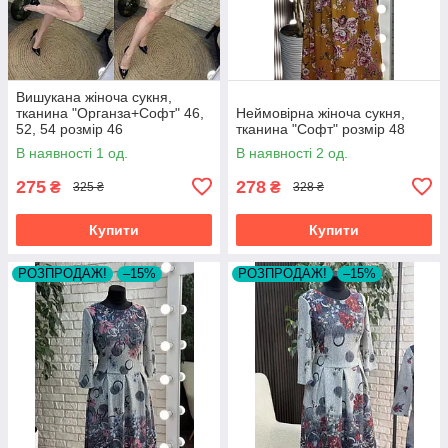
Вишукана жіноча сукня,
тканина "Органза+Софт" 46,
Неймовірна жіноча сукня,
52, 54 розмір 46
тканина "Софт" розмір 48
В наявності 1 од.
В наявності 2 од.
275
278
₴
₴
325 ₴
328 ₴
Купити
Купити
РОЗПРОДАЖ!
–15%
РОЗПРОДАЖ!
–15%