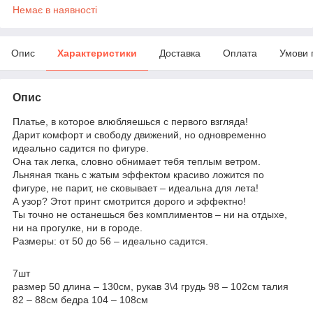
Немає в наявності
Опис
Характеристики
Доставка
Оплата
Умови 
Опис
Платье, в которое влюбляешься с первого взгляда!
Дарит комфорт и свободу движений, но одновременно
идеально садится по фигуре.
Она так легка, словно обнимает тебя теплым ветром.
Льняная ткань с жатым эффектом красиво ложится по
фигуре, не парит, не сковывает – идеальна для лета!
А узор? Этот принт смотрится дорого и эффектно!
Ты точно не останешься без комплиментов – ни на отдыхе,
ни на прогулке, ни в городе.
Размеры: от 50 до 56 – идеально садится.
7шт
размер 50 длина – 130см, рукав 3\4 грудь 98 – 102см талия
82 – 88см бедра 104 – 108см