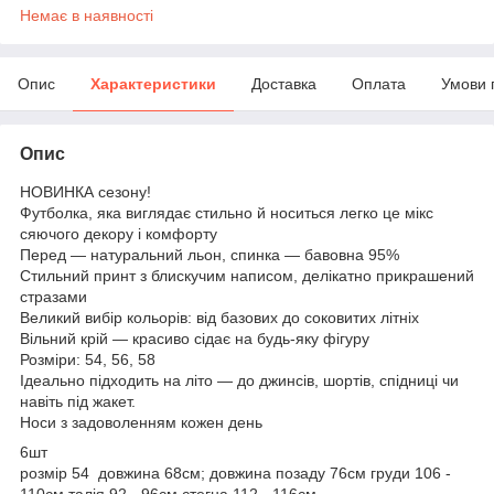
Немає в наявності
Опис
Характеристики
Доставка
Оплата
Умови 
Опис
НОВИНКА сезону!
Футболка, яка виглядає стильно й носиться легко це мікс
сяючого декору і комфорту
Перед — натуральний льон, спинка — бавовна 95%
Стильний принт з блискучим написом, делікатно прикрашений
стразами
Великий вибір кольорів: від базових до cоковитих літніх
Вільний крій — красиво сідає на будь-яку фігуру
Розміри: 54, 56, 58
Ідеально підходить на літо — до джинсів, шортів, спідниці чи
навіть під жакет.
Носи з задоволенням кожен день
6шт
розмір 54 довжина 68см; довжина позаду 76см груди 106 -
110см талія 92 - 96см стегна 112 - 116см