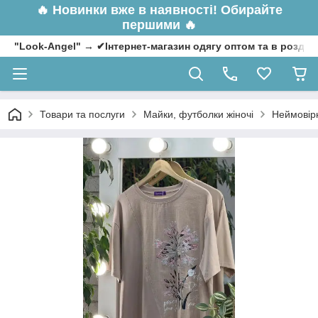
🔥
Новинки вже в наявності! Обирайте
першими 🔥
"Look-Angel" → ✔Інтернет-магазин одягу оптом та в роздрі
Товари та послуги
Майки, футболки жіночі
Неймовірн