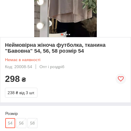
Неймовірна жіноча футболка, тканина
"Бавовна" 54, 56, 58 розмір 54
Немає в наявності
Код: 20008-54
Опт і роздріб
298
₴
238 ₴
від 3 шт.
Розмір
54
56
58