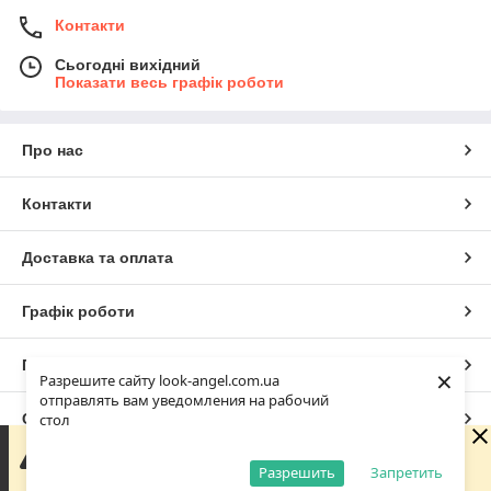
Контакти
Сьогодні вихідний
Показати весь графік роботи
Про нас
Контакти
Доставка та оплата
Графік роботи
Повна версія сайту
×
Разрешите сайту look-angel.com.ua
отправлять вам уведомления на рабочий
Сайт створено на маркетплейсі
Prom.ua
стол
Зараз у компанії неробочий час. Замовлення та
повідомлення будуть оброблені з 10:00 найближчого
Разрешить
Запретить
Політика конфіденційності
робочого дня (завтра, 10.08).