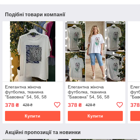
Подібні товари компанії
Елегантна жіноча
Елегантна жіноча
Елег
футболка, тканина
футболка, тканина
футб
"Бавовна" 54, 56, 58
"Бавовна" 54, 56, 58
"Бав
розмір 54
розмір 54
розм
378
378
378
₴
₴
428 ₴
428 ₴
Купити
Купити
Акційні пропозиції та новинки