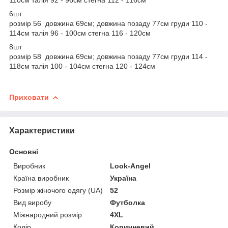
6шт
розмір 56 довжина 69см; довжина позаду 77см груди 110 -
114см талія 96 - 100см стегна 116 - 120см
8шт
розмір 58 довжина 69см; довжина позаду 77см груди 114 -
118см талія 100 - 104см стегна 120 - 124см
Приховати
Характеристики
Основні
Виробник
Look-Angel
Країна виробник
Україна
Розмір жіночого одягу (UA)
52
Вид виробу
Футболка
Міжнародний розмір
4XL
Колір
Коричневий