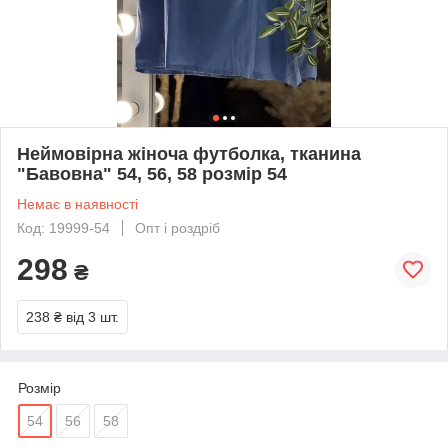
Неймовірна жіноча футболка, тканина
"Бавовна" 54, 56, 58 розмір 54
Немає в наявності
Код: 19999-54
Опт і роздріб
298
₴
238 ₴
від 3 шт.
Розмір
54
56
58