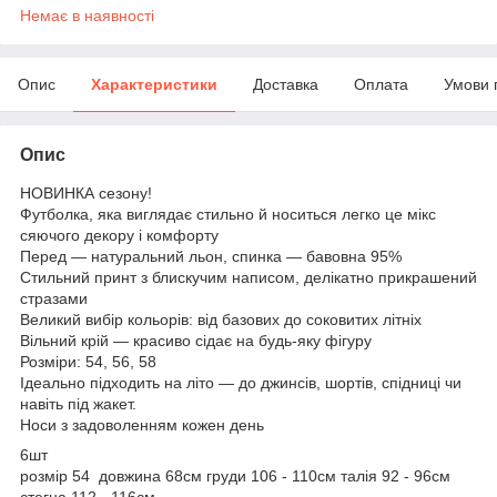
Немає в наявності
Опис
Характеристики
Доставка
Оплата
Умови 
Опис
НОВИНКА сезону!
Футболка, яка виглядає стильно й носиться легко це мікс
сяючого декору і комфорту
Перед — натуральний льон, спинка — бавовна 95%
Стильний принт з блискучим написом, делікатно прикрашений
стразами
Великий вибір кольорів: від базових до cоковитих літніх
Вільний крій — красиво сідає на будь-яку фігуру
Розміри: 54, 56, 58
Ідеально підходить на літо — до джинсів, шортів, спідниці чи
навіть під жакет.
Носи з задоволенням кожен день
6шт
розмір 54 довжина 68см груди 106 - 110см талія 92 - 96см
стегна 112 - 116см