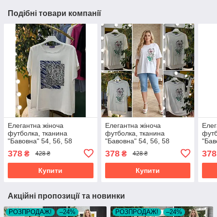
Подібні товари компанії
Елегантна жіноча
Елегантна жіноча
Елег
футболка, тканина
футболка, тканина
футб
"Бавовна" 54, 56, 58
"Бавовна" 54, 56, 58
"Бав
розмір 54
розмір 54
розм
378
378
378
₴
₴
428 ₴
428 ₴
Купити
Купити
Акційні пропозиції та новинки
РОЗПРОДАЖ!
–24%
РОЗПРОДАЖ!
–24%