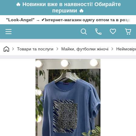
🔥
Новинки вже в наявності! Обирайте
першими 🔥
"Look-Angel" → ✔Інтернет-магазин одягу оптом та в роздрі
Товари та послуги
Майки, футболки жіночі
Неймовірн