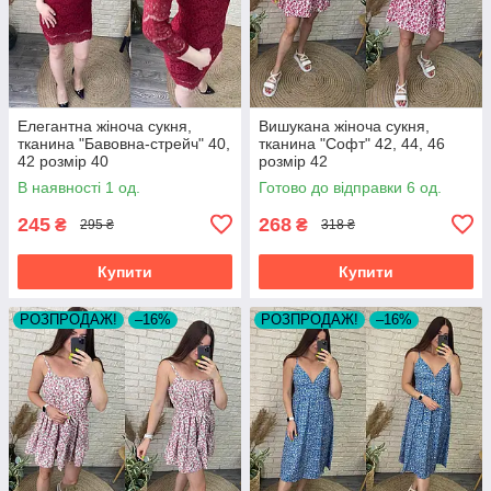
Елегантна жіноча сукня,
Вишукана жіноча сукня,
тканина "Бавовна-стрейч" 40,
тканина "Софт" 42, 44, 46
42 розмір 40
розмір 42
В наявності 1 од.
Готово до відправки 6 од.
245
268
₴
₴
295 ₴
318 ₴
Купити
Купити
РОЗПРОДАЖ!
–16%
РОЗПРОДАЖ!
–16%