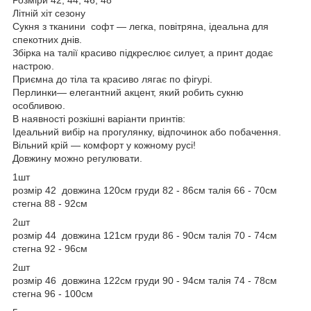
Літній хіт сезону
Сукня з тканини софт — легка, повітряна, ідеальна для
спекотних днів.
Збірка на талії красиво підкреслює силует, а принт додає
настрою.
Приємна до тіла та красиво лягає по фігурі.
Перлинки— елегантний акцент, який робить сукню
особливою.
В наявності розкішні варіанти принтів:
Ідеальний вибір на прогулянку, відпочинок або побачення.
Вільний крій — комфорт у кожному русі!
Довжину можно регулювати.
1шт
розмір 42 довжина 120см груди 82 - 86см талія 66 - 70см
стегна 88 - 92см
2шт
розмір 44 довжина 121см груди 86 - 90см талія 70 - 74см
стегна 92 - 96см
2шт
розмір 46 довжина 122см груди 90 - 94см талія 74 - 78см
стегна 96 - 100см