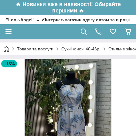
🔥
Новинки вже в наявності! Обирайте
першими 🔥
"Look-Angel" → ✔Інтернет-магазин одягу оптом та в роздрі
Товари та послуги
Сукні жіночі 40-46р.
Стильне жіноч
–15%