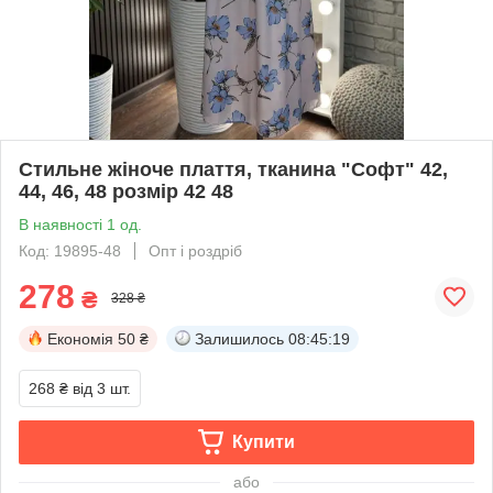
Стильне жіноче плаття, тканина "Софт" 42,
44, 46, 48 розмір 42 48
В наявності 1 од.
Код: 19895-48
Опт і роздріб
278
₴
328 ₴
Економія
50 ₴
Залишилось
08:45:19
268 ₴
від 3 шт.
Купити
або