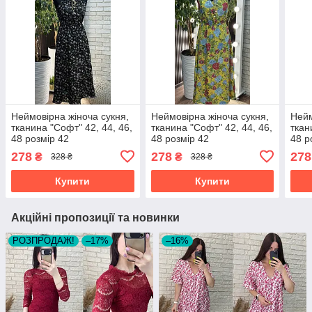
Неймовірна жіноча сукня,
Неймовірна жіноча сукня,
Нейм
тканина "Софт" 42, 44, 46,
тканина "Софт" 42, 44, 46,
ткан
48 розмір 42
48 розмір 42
48 р
278
278
278
₴
₴
328 ₴
328 ₴
Купити
Купити
Акційні пропозиції та новинки
РОЗПРОДАЖ!
–17%
–16%