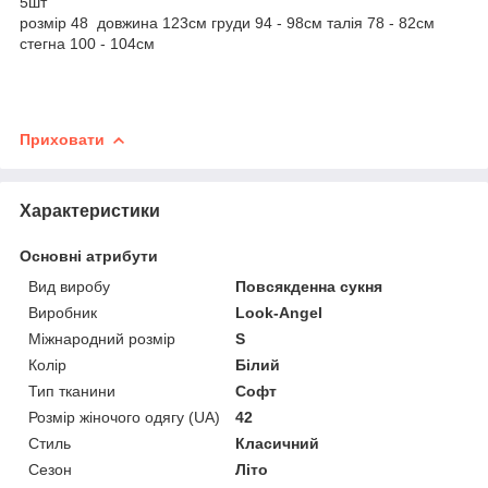
5шт
розмір 48 довжина 123см груди 94 - 98см талія 78 - 82см
стегна 100 - 104см
Приховати
Характеристики
Основні атрибути
Вид виробу
Повсякденна сукня
Виробник
Look-Angel
Міжнародний розмір
S
Колір
Білий
Тип тканини
Софт
Розмір жіночого одягу (UA)
42
Стиль
Класичний
Сезон
Літо