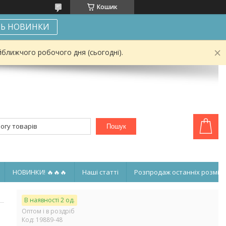
Кошик
Ь НОВИНКИ
йближчого робочого дня (сьогодні).
Пошук
НОВИНКИ! 🔥🔥🔥
Наші статті
Розпродаж останніх розмірі
В наявності 2 од.
Оптом і в роздріб
Код:
19889-48