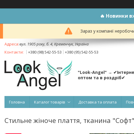
🔥
Новинки вж
Зараз у компанії неробоч
вул. 1905 року, б. 4, Кременчук, Україна
+380 (98) 542-55-53
+380 (95) 542-55-53
"Look-Angel" → ✔Інтерн
оптом та в роздріб✔
Головна
Каталог товарів
Доставка та оплата
Пов
Стильне жіноче плаття, тканина "Софт" 