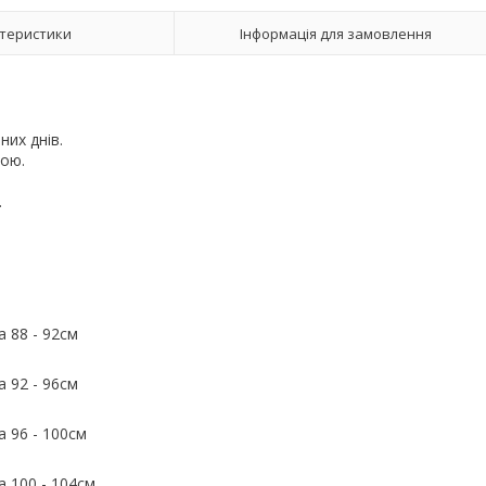
теристики
Інформація для замовлення
них днів.
рою.
ю.
а 88 - 92см
а 92 - 96см
а 96 - 100см
а 100 - 104см