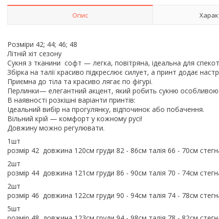
Опис
Харак
Розміри 42; 44; 46; 48
Літній хіт сезону
Сукня з тканини софт — легка, повітряна, ідеальна для спекот
Збірка на талії красиво підкреслює силует, а принт додає наст
Приємна до тіла та красиво лягає по фігурі.
Перлинки— елегантний акцент, який робить сукню особливо
В наявності розкішні варіанти принтів:
Ідеальний вибір на прогулянку, відпочинок або побачення.
Вільний крій — комфорт у кожному русі!
Довжину можно регулювати.
1шт
розмір 42 довжина 120см груди 82 - 86см талія 66 - 70см стегн
2шт
розмір 44 довжина 121см груди 86 - 90см талія 70 - 74см стегн
2шт
розмір 46 довжина 122см груди 90 - 94см талія 74 - 78см стегн
5шт
розмір 48 довжина 123см груди 94 - 98см талія 78 - 82см стегн