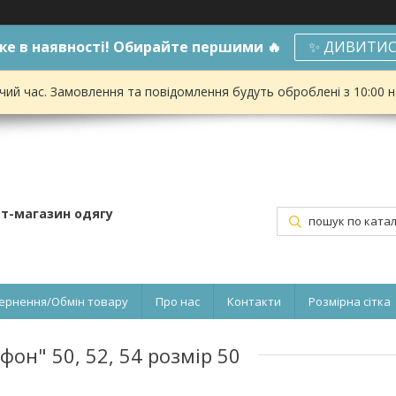
е в наявності! Обирайте першими 🔥
✨ ДИВИТИС
чий час. Замовлення та повідомлення будуть оброблені з 10:00 
ет-магазин одягу
ернення/Обмін товару
Про нас
Контакти
Розмірна сітка
он" 50, 52, 54 розмір 50