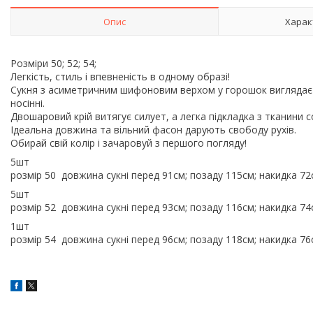
Опис
Харак
Розміри 50; 52; 54;
Легкість, стиль і впевненість в одному образі!
Сукня з асиметричним шифоновим верхом у горошок виглядає
носінні.
Двошаровий крій витягує силует, а легка підкладка з тканини
Ідеальна довжина та вільний фасон дарують свободу рухів.
Обирай свій колір і зачаровуй з першого погляду!
5шт
розмір 50 довжина сукні перед 91см; позаду 115см; накидка 72с
5шт
розмір 52 довжина сукні перед 93см; позаду 116см; накидка 74с
1шт
розмір 54 довжина сукні перед 96см; позаду 118см; накидка 76с