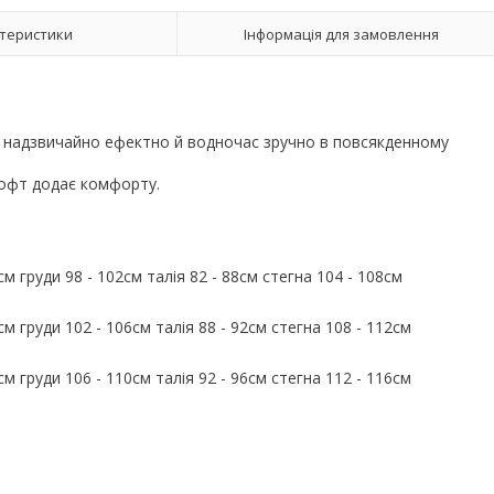
теристики
Інформація для замовлення
 надзвичайно ефектно й водночас зручно в повсякденному
 софт додає комфорту.
м груди 98 - 102см талія 82 - 88см стегна 104 - 108см
м груди 102 - 106см талія 88 - 92см стегна 108 - 112см
м груди 106 - 110см талія 92 - 96см стегна 112 - 116см