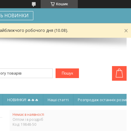
Кошик
Ь НОВИНКИ
найближчого робочого дня (10.08).
Пошук
НОВИНКИ! 🔥🔥🔥
Наші статті
Розпродаж останніх розмірі
Немає в наявності
Оптом і в роздріб
Код:
19848-50