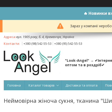
🔥
Новинки вж
Зараз у компанії неробо
вул. 1905 року, б. 4, Кременчук, Україна
+380 (98) 542-55-53
+380 (95) 542-55-53
"Look-Angel" → ✔Інтерн
оптом та в роздріб✔
Головна
Каталог товарів
Доставка та оплата
Пов
Неймовірна жіноча сукня, тканина "Шиф