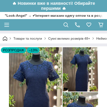
🔥
Новинки вже в наявності! Обирайте
першими 🔥
"Look-Angel" → ✔Інтернет-магазин одягу оптом та в роздрі
Товари та послуги
Сукні великих розмірів 48+
Неймов
РОЗПРОДАЖ
–13%