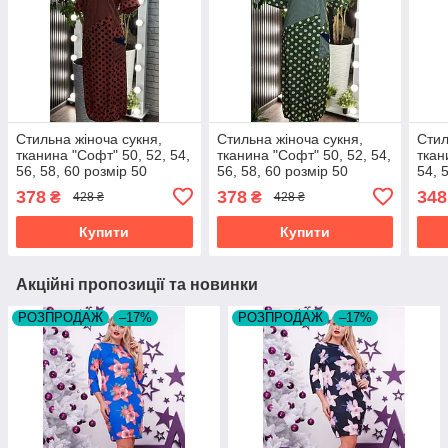
Стильна жіноча сукня,
Стильна жіноча сукня,
Стил
тканина "Софт" 50, 52, 54,
тканина "Софт" 50, 52, 54,
ткан
56, 58, 60 розмір 50
56, 58, 60 розмір 50
54, 
378
378
348
₴
₴
428 ₴
428 ₴
Купити
Купити
Акційні пропозиції та новинки
РОЗПРОДАЖ
–17%
РОЗПРОДАЖ
–17%