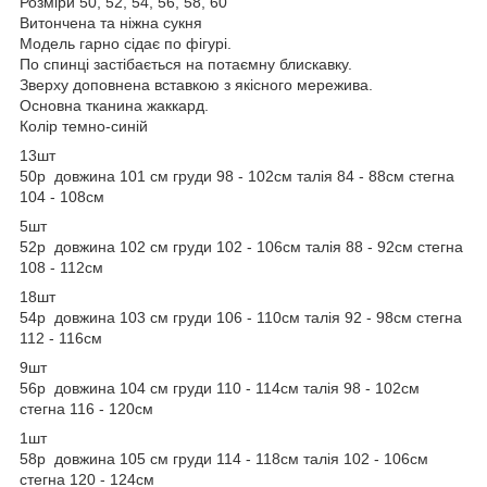
Розміри 50, 52, 54, 56, 58, 60
Витончена та ніжна сукня
Модель гарно сідає по фігурі.
По спинці застібається на потаємну блискавку.
Зверху доповнена вставкою з якісного мережива.
Основна тканина жаккард.
Колір темно-синій
13шт
50р довжина 101 см груди 98 - 102см талія 84 - 88см стегна
104 - 108см
5шт
52р довжина 102 см груди 102 - 106см талія 88 - 92см стегна
108 - 112см
18шт
54р довжина 103 см груди 106 - 110см талія 92 - 98см стегна
112 - 116см
9шт
56р довжина 104 см груди 110 - 114см талія 98 - 102см
стегна 116 - 120см
1шт
58р довжина 105 см груди 114 - 118см талія 102 - 106см
стегна 120 - 124см