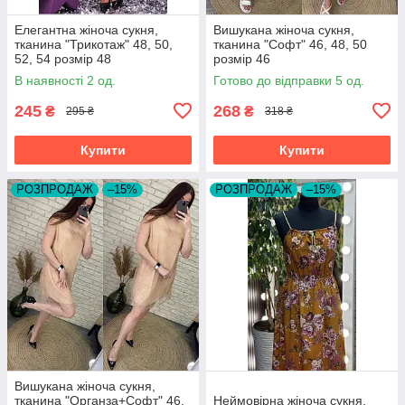
Елегантна жіноча сукня,
Вишукана жіноча сукня,
тканина "Трикотаж" 48, 50,
тканина "Софт" 46, 48, 50
52, 54 розмір 48
розмір 46
В наявності 2 од.
Готово до відправки 5 од.
245
268
₴
₴
295 ₴
318 ₴
Купити
Купити
РОЗПРОДАЖ
–15%
РОЗПРОДАЖ
–15%
Вишукана жіноча сукня,
тканина "Органза+Софт" 46,
Неймовірна жіноча сукня,