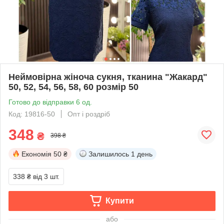
Неймовірна жіноча сукня, тканина "Жакард"
50, 52, 54, 56, 58, 60 розмір 50
Готово до відправки 6 од.
Код: 19816-50
Опт і роздріб
348
₴
398 ₴
Економія
50 ₴
Залишилось
1 день
338 ₴
від 3 шт.
Купити
або