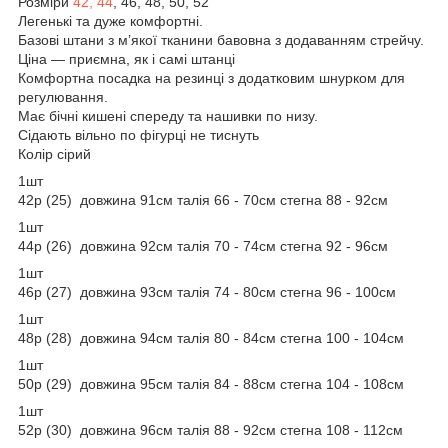
Розміри
42, 44
, 46, 48, 50, 52
Легенькі та дуже комфортні.
Базові штани з м’якої тканини бавовна з додаванням стрейчу.
Ціна — приємна, як і самі штанці
Комфортна посадка на резинці з додатковим шнурком для
регулювання.
Має бічні кишені спереду та нашивки по низу.
Сідають вільно по фігурці не тиснуть
Колір сірий
1шт
42р (25) довжина 91см талія 66 - 70см стегна 88 - 92см
1шт
44р (26) довжина 92см талія 70 - 74см стегна 92 - 96см
1шт
46р (27) довжина 93см талія 74 - 80см стегна 96 - 100см
1шт
48р (28) довжина 94см талія 80 - 84см стегна 100 - 104см
1шт
50р (29) довжина 95см талія 84 - 88см стегна 104 - 108см
1шт
52р (30) довжина 96см талія 88 - 92см стегна 108 - 112см