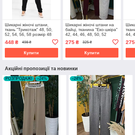
Шикарні жіночі штани,
Шикарні жіночі штани на
Шика
ткань "Трикотаж" 48, 50,
байці, тканина "Еко-шкіра"
ткан
52, 54, 56, 58 розмір 48
42, 44, 46, 48, 50, 52
44, 
розмір 42
42
448
275
275
₴
₴
498 ₴
325 ₴
Купити
Купити
Акційні пропозиції та новинки
РОЗПРОДАЖ!
–24%
–24%