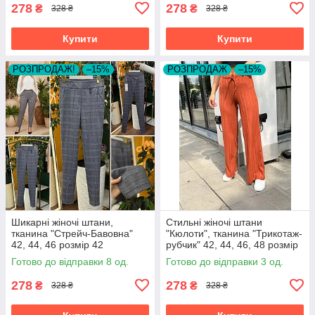
278
278
₴
₴
328 ₴
328 ₴
Купити
Купити
РОЗПРОДАЖ!
–15%
РОЗПРОДАЖ
–15%
Шикарні жіночі штани,
Стильні жіночі штани
тканина "Стрейч-Бавовна"
"Кюлоти", тканина "Трикотаж-
42, 44, 46 розмір 42
рубчик" 42, 44, 46, 48 розмір
42
Готово до відправки 8 од.
Готово до відправки 3 од.
278
278
₴
₴
328 ₴
328 ₴