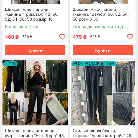
Шикарні жіночі штани,
Шикарні жіночі штани,
тканина "Трикотаж" 48, 50,
тканина "Велюр" 50, 52, 54,
52, 54, 56, 58 розмір 48
56 розмір 50
В наявності 1 од.
Готово до відправки 7 од.
468
475
₴
₴
618 ₴
625 ₴
Купити
Купити
–21%
РОЗПРОДАЖ
–15%
Шикарні жіночі штани на
Стильні жіночі брюки,
хутрі, тканина "Еко-Шкіра" 48,
тканина "Бавовна-стрейч" 46,