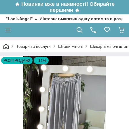
🔥
Новинки вже в наявності! Обирайте
першими 🔥
"Look-Angel" → ✔Інтернет-магазин одягу оптом та в роздрі
Товари та послуги
Штани жіночі
Шикарні жіночі штани
РОЗПРОДАЖ!
–11%