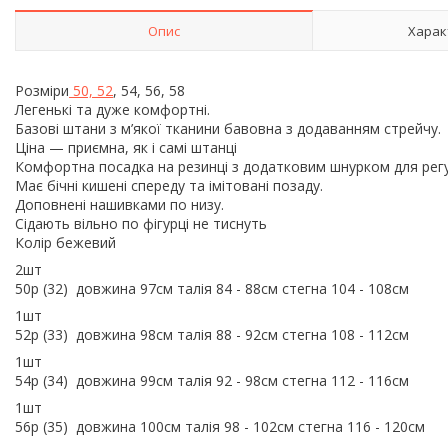
Опис
Харак
Розміри
50, 52
, 54, 56, 58
Легенькі та дуже комфортні.
Базові штани з м’якої тканини бавовна з додаванням стрейчу.
Ціна — приємна, як і самі штанці
Комфортна посадка на резинці з додатковим шнурком для ре
Має бічні кишені спереду та імітовані позаду.
Доповнені нашивками по низу.
Сідають вільно по фігурці не тиснуть
Колір бежевий
2шт
50р (32) довжина 97см талія 84 - 88см стегна 104 - 108см
1шт
52р (33) довжина 98см талія 88 - 92см стегна 108 - 112см
1шт
54р (34) довжина 99см талія 92 - 98см стегна 112 - 116см
1шт
56р (35) довжина 100см талія 98 - 102см стегна 116 - 120см