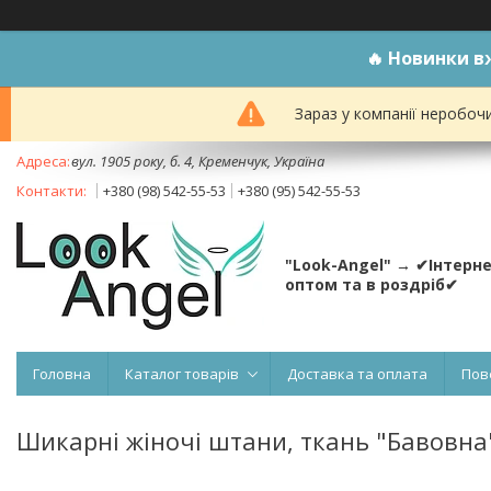
🔥
Новинки вж
Зараз у компанії неробоч
вул. 1905 року, б. 4, Кременчук, Україна
+380 (98) 542-55-53
+380 (95) 542-55-53
"Look-Angel" → ✔Інтерн
оптом та в роздріб✔
Головна
Каталог товарів
Доставка та оплата
Пов
Шикарні жіночі штани, ткань "Бавовна" 