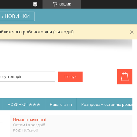
Кошик
Ь НОВИНКИ
йближчого робочого дня (сьогодні).
Пошук
НОВИНКИ! 🔥🔥🔥
Наші статті
Розпродаж останніх розмірі
Немає в наявності
Оптом і в роздріб
Код:
19792-50