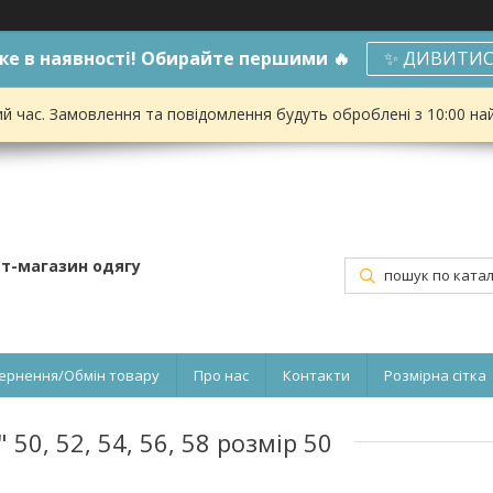
е в наявності! Обирайте першими 🔥
✨ ДИВИТИС
ий час. Замовлення та повідомлення будуть оброблені з 10:00 на
ет-магазин одягу
ернення/Обмін товару
Про нас
Контакти
Розмірна сітка
50, 52, 54, 56, 58 розмір 50