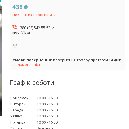
438 ₴
Показати оптові ціни
+380 (98) 542-55-53
моб, Viber
повернення товару протягом 14 днів
за домовленістю
Графік роботи
Понеділок
10:00
16:30
Вівторок
10:00
16:30
Середа
10:00
16:30
Четвер
10:00
16:30
Пʼятниця
10:00
16:30
Субота
Вихідний