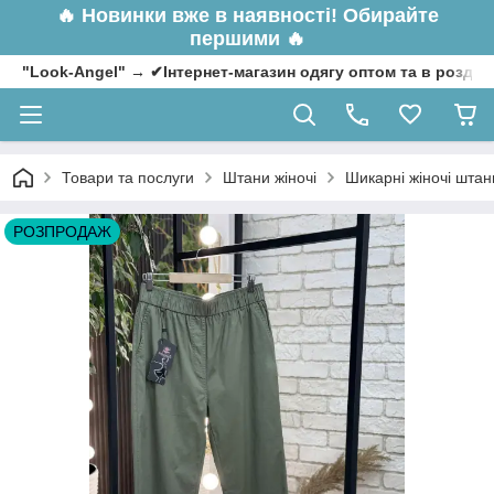
🔥
Новинки вже в наявності! Обирайте
першими 🔥
"Look-Angel" → ✔Інтернет-магазин одягу оптом та в роздрі
Товари та послуги
Штани жіночі
Шикарні жіночі штани
РОЗПРОДАЖ