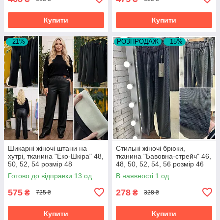
Купити
Купити
–21%
РОЗПРОДАЖ
–15%
Шикарні жіночі штани на
Стильні жіночі брюки,
хутрі, тканина "Еко-Шкіра" 48,
тканина "Бавовна-стрейч" 46,
50, 52, 54 розмір 48
48, 50, 52, 54, 56 розмір 46
Готово до відправки 13 од.
В наявності 1 од.
575
278
₴
₴
725 ₴
328 ₴
Купити
Купити