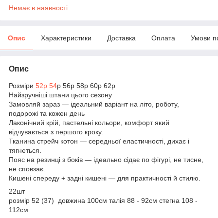
Немає в наявності
Опис
Характеристики
Доставка
Оплата
Умови п
Опис
Розміри
52р 54
р 56р 58р 60р 62р
Найзручніші штани цього сезону
Замовляй зараз — ідеальний варіант на літо, роботу,
подорожі та кожен день
Лаконічний крій, пастельні кольори, комфорт який
відчувається з першого кроку.
Тканина стрейч котон — середньої еластичності, дихає і
тягнеться.
Пояс на резинці з боків — ідеально сідає по фігурі, не тисне,
не сповзає.
Кишені спереду + задні кишені — для практичності й стилю.
22шт
розмір 52 (37) довжина 100см талія 88 - 92см стегна 108 -
112см