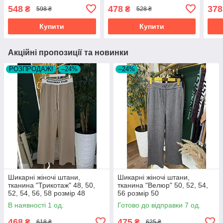
50
52
48
548
478
378
₴
₴
598 ₴
528 ₴
Купити
Купити
Акційні пропозиції та новинки
РОЗПРОДАЖ!
–24%
–24%
Шикарні жіночі штани,
Шикарні жіночі штани,
тканина "Трикотаж" 48, 50,
тканина "Велюр" 50, 52, 54,
52, 54, 56, 58 розмір 48
56 розмір 50
В наявності 1 од.
Готово до відправки 7 од.
468
475
₴
₴
618 ₴
625 ₴