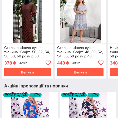
Стильна жіноча сукня,
Стильна жіноча сукня,
Нейм
тканина "Софт" 50, 52, 54,
тканина "Софт" 48, 50, 52,
ткан
56, 58, 60 розмір 50
54, 56, 58 розмір 48
58 р
378
448
348
₴
₴
428 ₴
498 ₴
Купити
Купити
Акційні пропозиції та новинки
РОЗПРОДАЖ
–17%
РОЗПРОДАЖ
–17%