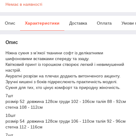
Немає в наявності
Опис
Характеристики
Доставка
Оплата
Умови 
Опис
Ніжна сукня з м’якої тканини софт із делікатними
шифоновими вставками спереду та ззаду.
Квітковий принт із горошком створює легкий і невимушений
настрій.
Акуратні розрізи на плечах додають витонченого акценту.
Зручні кишені з боків підкреслюють практичність моделі.
Сукня для тих, хто цінує комфорт та природну жіночність.
7шт
розмір 52 довжина 128см груди 102 - 106см талія 88 - 92см
стегна 108 - 112см
10шт
розмір 54 довжина 128см груди 106 - 110см талія 92 - 96см
стегна 112 - 116см
7шт