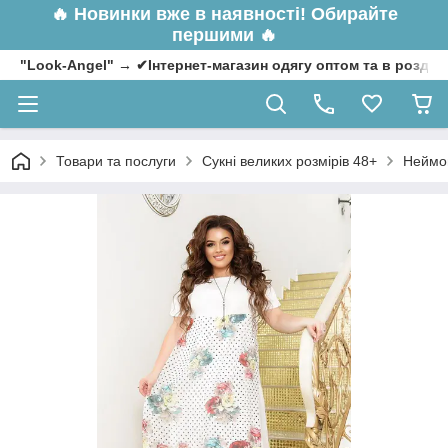
🔥
Новинки вже в наявності! Обирайте
першими 🔥
"Look-Angel" → ✔Інтернет-магазин одягу оптом та в роздрі
Товари та послуги
Сукні великих розмірів 48+
Неймов