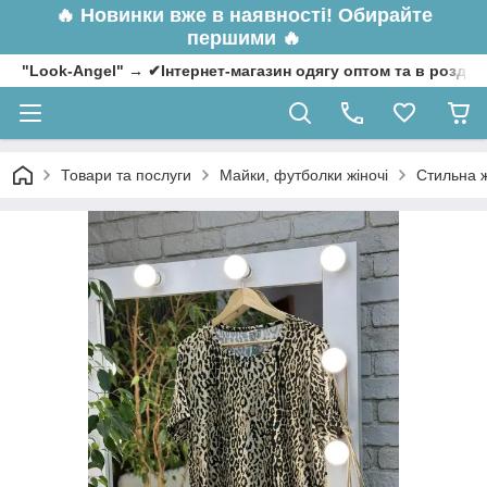
🔥
Новинки вже в наявності! Обирайте
першими 🔥
"Look-Angel" → ✔Інтернет-магазин одягу оптом та в роздрі
Товари та послуги
Майки, футболки жіночі
Стильна ж