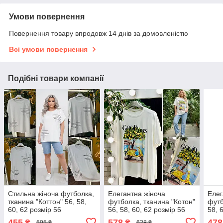
Умови повернення
Повернення товару впродовж 14 днів за домовленістю
Всі умови повернення
Подібні товари компанії
Стильна жіноча футболка,
Елегантна жіноча
Елег
тканина "Коттон" 56, 58,
футболка, тканина "Котон"
футб
60, 62 розмір 56
56, 58, 60, 62 розмір 56
58, 
розм
455
578
478
₴
₴
505 ₴
628 ₴