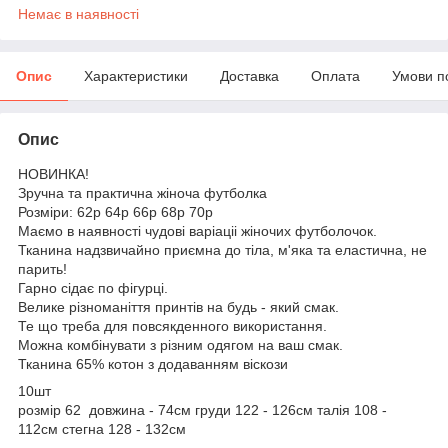
Немає в наявності
Опис
Характеристики
Доставка
Оплата
Умови п
Опис
НОВИНКА!
Зручна та практична жіноча футболка
Розміри: 62р 64р 66р 68р 70р
Маємо в наявності чудові варіаціі жіночих футболочок.
Тканина надзвичайно приємна до тіла, м'яка та еластична, не
парить!
Гарно сідає по фігурці.
Велике різноманіття принтів на будь - який смак.
Те що треба для повсякденного використання.
Можна комбінувати з різним одягом на ваш смак.
Тканина 65% котон з додаванням віскози
10шт
розмір 62 довжина - 74см груди 122 - 126см талія 108 -
112см стегна 128 - 132см