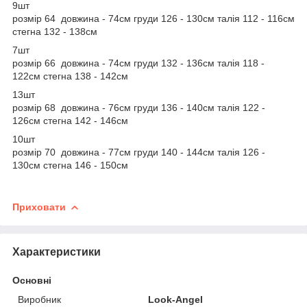
9шт
розмір 64 довжина - 74см груди 126 - 130см талія 112 - 116см
стегна 132 - 138см
7шт
розмір 66 довжина - 74см груди 132 - 136см талія 118 -
122см стегна 138 - 142см
13шт
розмір 68 довжина - 76см груди 136 - 140см талія 122 -
126см стегна 142 - 146см
10шт
розмір 70 довжина - 77см груди 140 - 144см талія 126 -
130см стегна 146 - 150см
Приховати
Характеристики
Основні
Виробник
Look-Angel