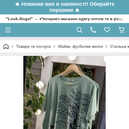
🔥
Новинки вже в наявності! Обирайте
першими 🔥
"Look-Angel" → ✔Інтернет-магазин одягу оптом та в роздрі
Товари та послуги
Майки, футболки жіночі
Стильна ж