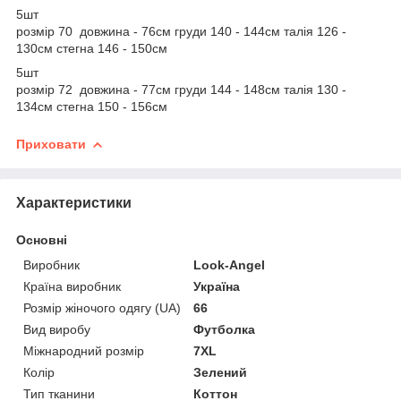
5шт
розмір 70 довжина - 76см груди 140 - 144см талія 126 -
130см стегна 146 - 150см
5шт
розмір 72 довжина - 77см груди 144 - 148см талія 130 -
134см стегна 150 - 156см
Приховати
Характеристики
Основні
Виробник
Look-Angel
Країна виробник
Україна
Розмір жіночого одягу (UA)
66
Вид виробу
Футболка
Міжнародний розмір
7XL
Колір
Зелений
Тип тканини
Коттон