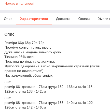
Немає в наявності
Опис
Характеристики
Доставка
Оплата
Умови 
Опис
Розміри 66р 68р 70р 72р
Преміум сегмент, люкс якість
Дуже класна модель вільного крою.
Тканина 95% котон
Приємна до тіла, та еластична.
Футболка декорована якісно закріпленими стразами (після
прання не осипаються!)
Низ закруглений, збоку вирізи.
5шт
розмір 66 довжина - 76см груди 132 - 136см талія 118 -
122см стегна 138 - 142см
5шт
розмір 68 довжина - 76см груди 136 - 140см талія 122 -
126см стегна 142 - 146см