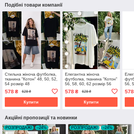
Подібні товари компанії
Стильна жіноча футболка,
Елегантна жіноча
Елег
тканина "Котон" 48, 50, 52,
футболка, тканина "Котон"
футб
54 розмір 48
56, 58, 60, 62 розмір 56
56, 
578
578
578
₴
₴
628 ₴
628 ₴
Купити
Купити
Акційні пропозиції та новинки
РОЗПРОДАЖ!
–24%
РОЗПРОДАЖ!
–24%