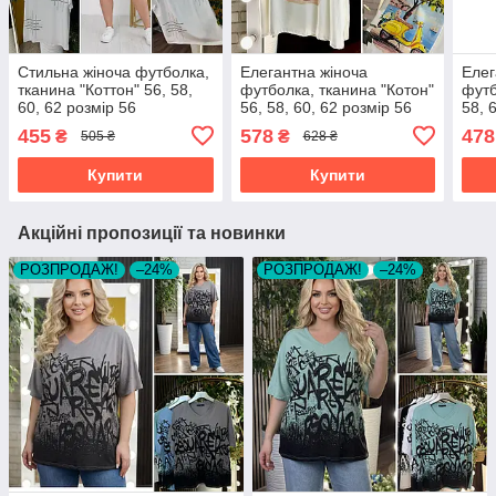
Стильна жіноча футболка,
Елегантна жіноча
Елег
тканина "Коттон" 56, 58,
футболка, тканина "Котон"
футб
60, 62 розмір 56
56, 58, 60, 62 розмір 56
58, 
розм
455
578
478
₴
₴
505 ₴
628 ₴
Купити
Купити
Акційні пропозиції та новинки
РОЗПРОДАЖ!
–24%
РОЗПРОДАЖ!
–24%