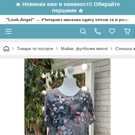
🔥
Новинки вже в наявності! Обирайте
першими 🔥
"Look-Angel" → ✔Інтернет-магазин одягу оптом та в роздрі
Товари та послуги
Майки, футболки жіночі
Стильна ж