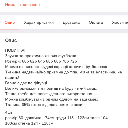
Немає в наявності
Опис
Характеристики
Доставка
Оплата
Умови п
Опис
НОВИНКА!
Зручна та практична жіноча футболка
Розміри: 60р 62р 64р 66р 68р 70р 72р
Маємо в наявності чудові варіації жіночих футболочок.
Тканина надзвичайно приємна до тіла, м'яка та еластична, не
парить!
Гарно сідає по фігурці.
Велике різноманіття принтів на будь - який смак.
Те що треба для повсякденного використання.
Можна комбінувати з різним одягом на ваш смак.
Тканина 65% котон з додаванням віскози
4шт
розмір 60 довжина - 74см груди 118 - 122см талія 104 -
108см стегна 124 - 128см