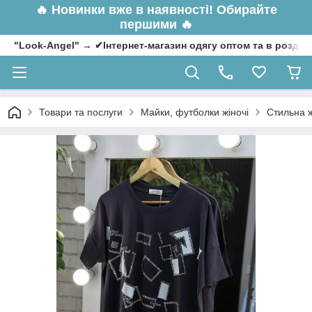
🔥
Новинки вже в наявності! Обирайте
першими 🔥
"Look-Angel" → ✔Інтернет-магазин одягу оптом та в роздрі
Товари та послуги
Майки, футболки жіночі
Стильна ж