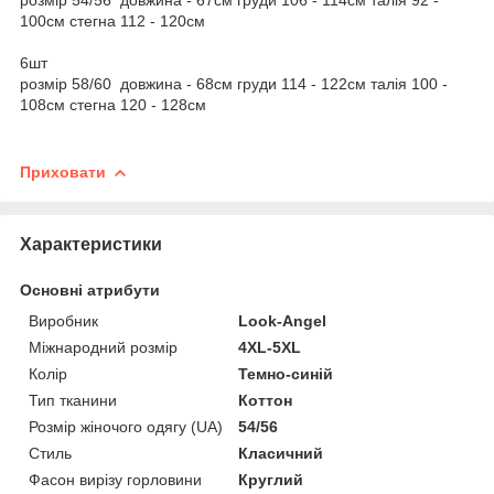
100см стегна 112 - 120см
6шт
розмір 58/60 довжина - 68см груди 114 - 122см талія 100 -
108см стегна 120 - 128см
Приховати
Характеристики
Основні атрибути
Виробник
Look-Angel
Міжнародний розмір
4XL-5XL
Колір
Темно-синій
Тип тканини
Коттон
Розмір жіночого одягу (UA)
54/56
Стиль
Класичний
Фасон вирізу горловини
Круглий