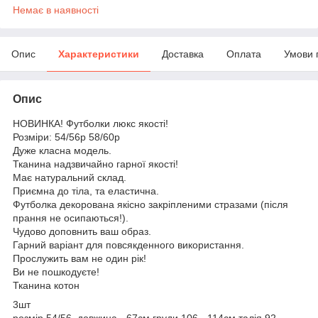
Немає в наявності
Опис
Характеристики
Доставка
Оплата
Умови 
Опис
НОВИНКА! Футболки люкс якості!
Розміри: 54/56р 58/60р
Дуже класна модель.
Тканина надзвичайно гарної якості!
Має натуральний склад.
Приємна до тіла, та еластична.
Футболка декорована якісно закріпленими стразами (після
прання не осипаються!).
Чудово доповнить ваш образ.
Гарний варіант для повсякденного використання.
Прослужить вам не один рік!
Ви не пошкодуєте!
Тканина котон
3шт
розмір 54/56 довжина - 67см груди 106 - 114см талія 92 -