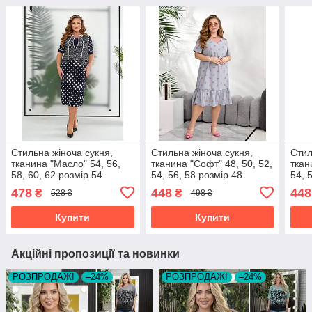
Стильна жіноча сукня,
Стильна жіноча сукня,
Стил
тканина "Масло" 54, 56,
тканина "Софт" 48, 50, 52,
ткан
58, 60, 62 розмір 54
54, 56, 58 розмір 48
54, 
478
448
448
₴
₴
528 ₴
498 ₴
Купити
Купити
Акційні пропозиції та новинки
РОЗПРОДАЖ!
–24%
РОЗПРОДАЖ!
–24%