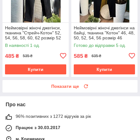
Неймовірні жіночі джегінси,
Неймовірні жіночі джегінси на
тканина "Стрейч-Котон" 52,
байці, тканина "Котон" 46, 48,
54, 56, 58, 60, 62 розмір 52
50, 52, 54, 56 розмір 46
В наявності 1 од.
Готово до відправки 5 од.
485
585
₴
₴
535 ₴
635 ₴
Купити
Купити
Показати ще
Про нас
96% позитивних з 1272 відгуків за рік
Працює з 30.03.2017
м. Кременчук