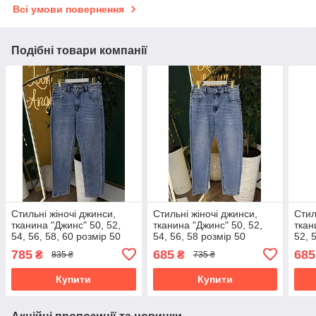
Всі умови повернення
Подібні товари компанії
Стильні жіночі джинси,
Стильні жіночі джинси,
Стил
тканина "Джинс" 50, 52,
тканина "Джинс" 50, 52,
ткан
54, 56, 58, 60 розмір 50
54, 56, 58 розмір 50
52, 
785
685
685
₴
₴
835 ₴
735 ₴
Купити
Купити