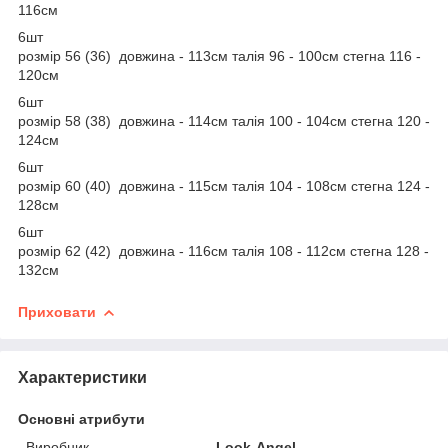
116см
6шт
розмір 56 (36) довжина - 113см талія 96 - 100см стегна 116 -
120см
6шт
розмір 58 (38) довжина - 114см талія 100 - 104см стегна 120 -
124см
6шт
розмір 60 (40) довжина - 115см талія 104 - 108см стегна 124 -
128см
6шт
розмір 62 (42) довжина - 116см талія 108 - 112см стегна 128 -
132см
Приховати
Характеристики
Основні атрибути
Виробник
Look-Angel