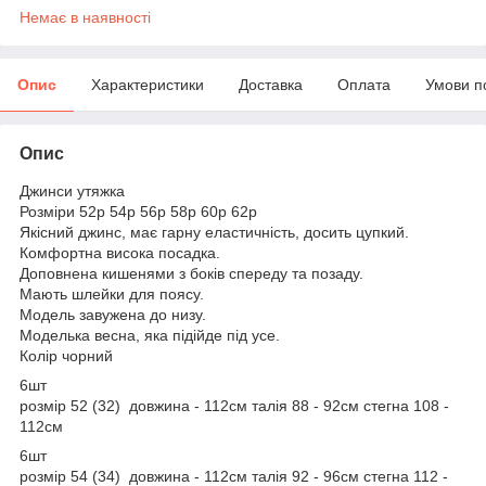
Немає в наявності
Опис
Характеристики
Доставка
Оплата
Умови п
Опис
Джинси утяжка
Розміри 52р 54р 56р 58р 60р 62р
Якісний джинс, має гарну еластичність, досить цупкий.
Комфортна висока посадка.
Доповнена кишенями з боків спереду та позаду.
Мають шлейки для поясу.
Модель завужена до низу.
Моделька весна, яка підійде під усе.
Колір чорний
6шт
розмір 52 (32) довжина - 112см талія 88 - 92см стегна 108 -
112см
6шт
розмір 54 (34) довжина - 112см талія 92 - 96см стегна 112 -