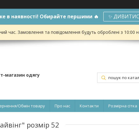
е в наявності! Обирайте першими 🔥
✨ ДИВИТИС
чий час. Замовлення та повідомлення будуть оброблені з 10:00 
ет-магазин одягу
ернення/Обмін товару
Про нас
Контакти
Розмірна сітка
айвінг" розмір 52