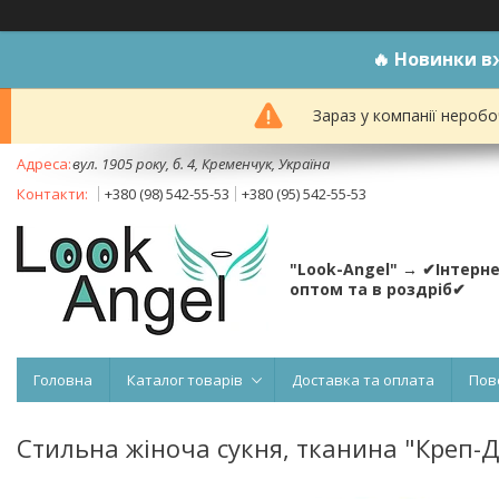
🔥
Новинки вж
Зараз у компанії неробо
вул. 1905 року, б. 4, Кременчук, Україна
+380 (98) 542-55-53
+380 (95) 542-55-53
"Look-Angel" → ✔Інтерн
оптом та в роздріб✔
Головна
Каталог товарів
Доставка та оплата
Пов
Стильна жіноча сукня, тканина "Креп-Д