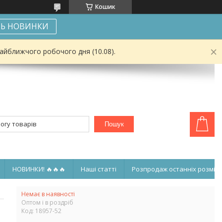
Кошик
Ь НОВИНКИ
найближчого робочого дня (10.08).
Пошук
НОВИНКИ! 🔥🔥🔥
Наші статті
Розпродаж останніх розмірі
Немає в наявності
Оптом і в роздріб
Код:
18957-52