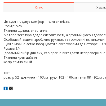
Опис
Харак
Ця сукні поєднує комфорт і елегантність.
Розмір: 52р
Тканина щільна, еластична.
Матова текстура додає елегантності, а зручний фасон дозвол
Особливий акцент зроблено рукавах та горловині які виконані з
Сукню можна легко поєднувати з аксесуарами для створення 
Рукава 3/4.
Ідеальний вибір для тих, хто прагне виглядати неперевершено
Тканина креп дайвінг
колір темно синій
1шт
розмір 52 довжина - 103см груди 102 - 106см талія 88 - 92см с