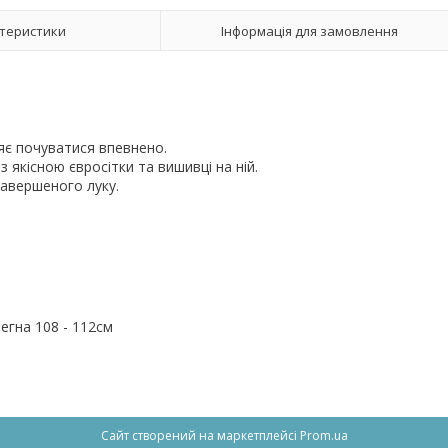
теристики
Інформація для замовлення
яє почуватися впевнено.
 якісною євросітки та вишивці на ній.
завершеного луку.
.
тегна 108 - 112см
Сайт створений на маркетплейсі
Prom.ua