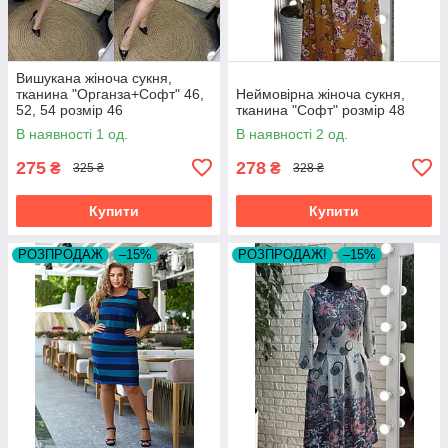
Вишукана жіноча сукня,
тканина "Органза+Софт" 46,
Неймовірна жіноча сукня,
52, 54 розмір 46
тканина "Софт" розмір 48
В наявності 1 од.
В наявності 2 од.
275
278
₴
₴
325 ₴
328 ₴
Купити
Купити
РОЗПРОДАЖ
–15%
РОЗПРОДАЖ!
–15%