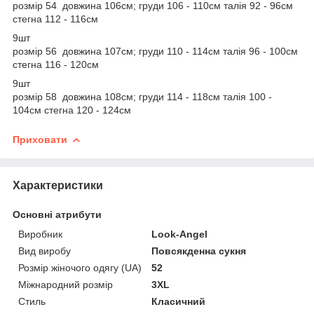
розмір 54 довжина 106см; груди 106 - 110см талія 92 - 96см
стегна 112 - 116см
9шт
розмір 56 довжина 107см; груди 110 - 114см талія 96 - 100см
стегна 116 - 120см
9шт
розмір 58 довжина 108см; груди 114 - 118см талія 100 -
104см стегна 120 - 124см
Приховати
Характеристики
Основні атрибути
Виробник
Look-Angel
Вид виробу
Повсякденна сукня
Розмір жіночого одягу (UA)
52
Міжнародний розмір
3XL
Стиль
Класичний