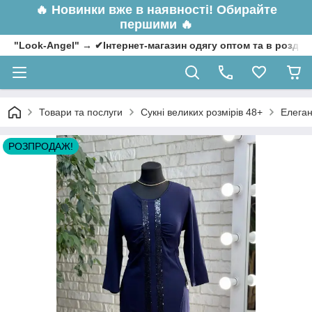
🔥
Новинки вже в наявності! Обирайте
першими 🔥
"Look-Angel" → ✔Інтернет-магазин одягу оптом та в роздрі
Товари та послуги
Сукні великих розмірів 48+
Елеган
РОЗПРОДАЖ!