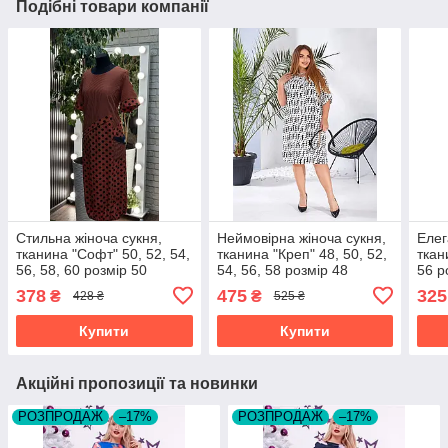
Подібні товари компанії
Стильна жіноча сукня,
Неймовірна жіноча сукня,
Елег
тканина "Софт" 50, 52, 54,
тканина "Креп" 48, 50, 52,
ткан
56, 58, 60 розмір 50
54, 56, 58 розмір 48
56 р
378
475
325
₴
₴
428 ₴
525 ₴
Купити
Купити
Акційні пропозиції та новинки
РОЗПРОДАЖ
–17%
РОЗПРОДАЖ
–17%