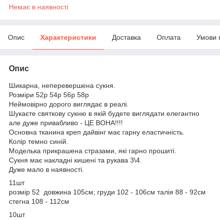
Немає в наявності
Опис
Характеристики
Доставка
Оплата
Умови 
Опис
Шикарна, неперевершена сукня.
Розміри 52р 54р 56р 58р
Неймовірно дорого виглядає в реалі.
Шукаєте святкову сукню в якій будете виглядати елегантно
але дуже привабливо - ЦЕ ВОНА!!!!
Основна тканина креп дайвінг має гарну еластичність.
Колір темно синій.
Моделька прикрашена стразами, які гарно прошиті.
Сукня має накладні кишені та рукава 3\4.
Дуже мало в наявності.
11шт
розмір 52 довжина 105см; груди 102 - 106см талія 88 - 92см
стегна 108 - 112см
10шт