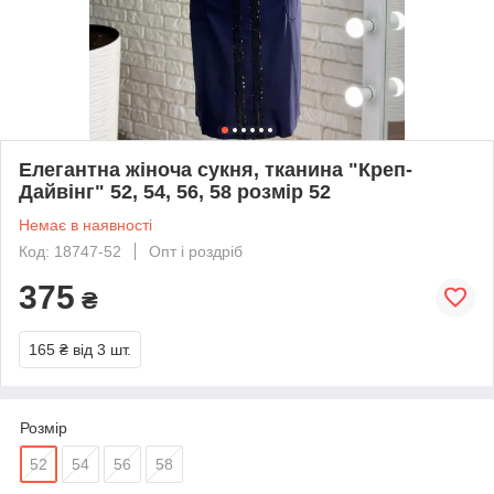
Елегантна жіноча сукня, тканина "Креп-
Дайвінг" 52, 54, 56, 58 розмір 52
Немає в наявності
Код: 18747-52
Опт і роздріб
375
₴
165 ₴
від 3 шт.
Розмір
52
54
56
58