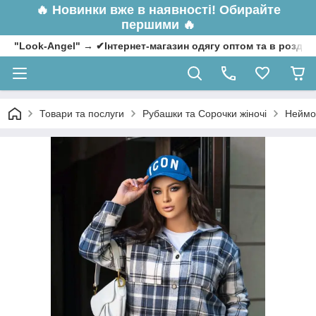
🔥
Новинки вже в наявності! Обирайте
першими 🔥
"Look-Angel" → ✔Інтернет-магазин одягу оптом та в роздрі
Товари та послуги
Рубашки та Сорочки жіночі
Неймов