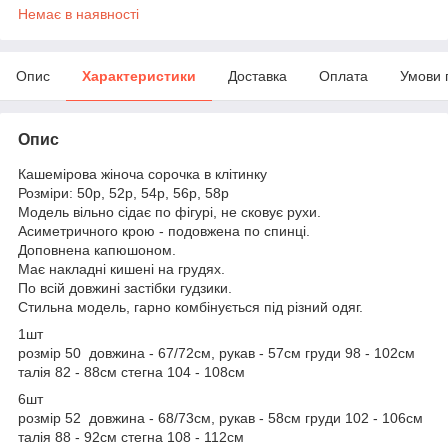
Немає в наявності
Опис
Характеристики
Доставка
Оплата
Умови 
Опис
Кашемірова жіноча сорочка в клітинку
Розміри: 50р, 52р, 54р, 56р, 58р
Модель вільно сідає по фігурі, не сковує рухи.
Асиметричного крою - подовжена по спинці.
Доповнена капюшоном.
Має накладні кишені на грудях.
По всій довжині застібки гудзики.
Стильна модель, гарно комбінується під різний одяг.
1шт
розмір 50 довжина - 67/72см, рукав - 57см груди 98 - 102см
талія 82 - 88см стегна 104 - 108см
6шт
розмір 52 довжина - 68/73см, рукав - 58см груди 102 - 106см
талія 88 - 92см стегна 108 - 112см