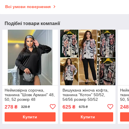
Всі умови повернення
Подібні товари компанії
Неймовірна сорочка,
Вишукана жіноча кофта,
Нейм
тканина "Шовк Армані" 48,
тканина "Котон" 50/52,
ткан
50, 52 розмір 48
54/56 розмір 50/52
50, 
46
278
625
248
₴
₴
328 ₴
675 ₴
Купити
Купити