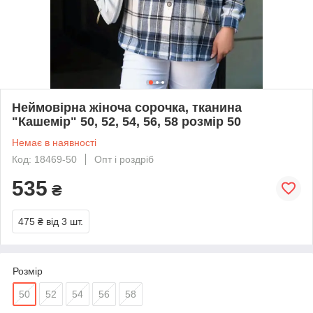
Неймовірна жіноча сорочка, тканина
"Кашемір" 50, 52, 54, 56, 58 розмір 50
Немає в наявності
Код: 18469-50
Опт і роздріб
535
₴
475 ₴
від 3 шт.
Розмір
50
52
54
56
58