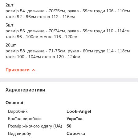
2шт
розмір 54 довжина - 70/75см, рукав - 59см груди 106 - 110см
талія 92 - 96см стегна 112 - 116см
5шт
розмір 56 довжина - 70/74см, рукав - 59см груди 110 - 114см
талія 96 - 100см стегна 116 - 120см
20шт
розмір 58 довжина - 71-75см, рукав - 60см груди 114 - 118см
талія 100 - 104см стегна 120 - 124см
Приховати
Характеристики
Основні
Виробник
Look-Angel
Країна виробник
Україна
Розмір жіночого одягу (UA)
50
Вид виробу
Сорочка