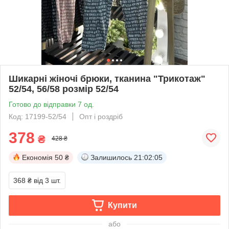
Шикарні жіночі брюки, тканина "Трикотаж"
52/54, 56/58 розмір 52/54
Готово до відправки 7 од.
Код: 17199-52/54
Опт і роздріб
378
₴
428 ₴
Економія
50 ₴
Залишилось
21:02:04
368 ₴
від 3 шт.
Купити
або