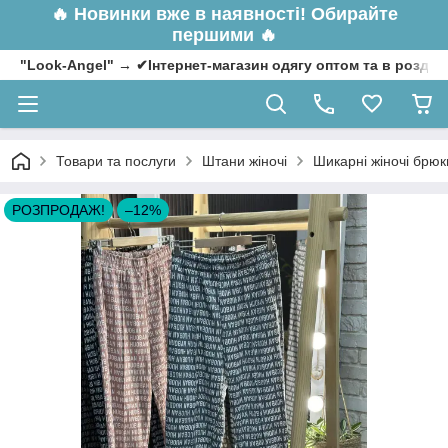
🔥
Новинки вже в наявності! Обирайте
першими 🔥
"Look-Angel" → ✔Інтернет-магазин одягу оптом та в роздрі
Товари та послуги
Штани жіночі
Шикарні жіночі брюк
РОЗПРОДАЖ!
–12%