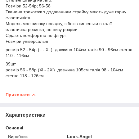
Розміри 52-54р; 56-58
Тканина трикотаж з додаванням стрейчу мають дуже гарну
еластичність.
Модель має високу посадку, з боків кишеньки в талії
еластична резинка, по низу розрізи.
Сідають комфортно по фігурі.
Розміри універсальні
розмір 52 - 54р (L - XL) довжина 104см талія 90 - 96см стегна
110 - 116см
39шт
розмір 56 - 58р (Xl - 2Xl) довжина 105см талія 98 - 104см
стегна 118 - 126см
Приховати
Характеристики
Основні
Виробник
Look-Angel