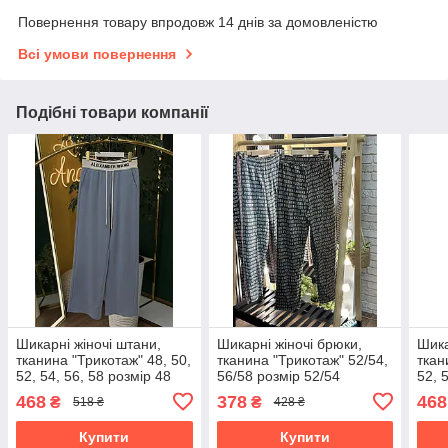
Повернення товару впродовж 14 днів за домовленістю
Всі умови повернення
Подібні товари компанії
Шикарні жіночі штани,
Шикарні жіночі брюки,
Шика
тканина "Трикотаж" 48, 50,
тканина "Трикотаж" 52/54,
ткан
52, 54, 56, 58 розмір 48
56/58 розмір 52/54
52, 
468
378
468
₴
₴
518 ₴
428 ₴
Купити
Купити