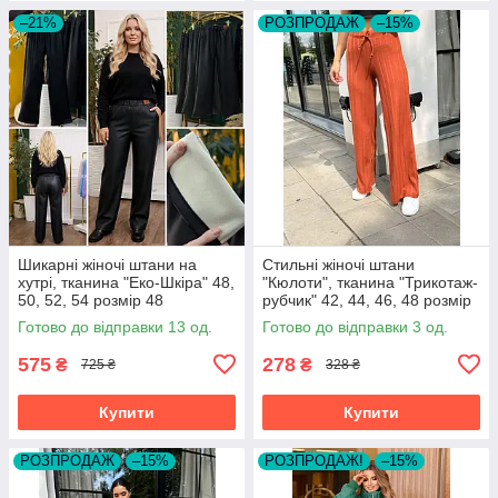
–21%
РОЗПРОДАЖ
–15%
Шикарні жіночі штани на
Стильні жіночі штани
хутрі, тканина "Еко-Шкіра" 48,
"Кюлоти", тканина "Трикотаж-
50, 52, 54 розмір 48
рубчик" 42, 44, 46, 48 розмір
42
Готово до відправки 13 од.
Готово до відправки 3 од.
575
278
₴
₴
725 ₴
328 ₴
Купити
Купити
РОЗПРОДАЖ
–15%
РОЗПРОДАЖ!
–15%