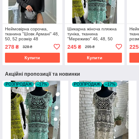
Неймовірна сорочка,
Шикарна жіноча пляжна
Нейм
тканина "Шовк Армані" 48,
туніка, тканина
ткан
50, 52 розмір 48
"Мереживо" 46, 48, 50
розм
розмір 46
278
245
225
₴
₴
328 ₴
295 ₴
Купити
Купити
Акційні пропозиції та новинки
РОЗПРОДАЖ
–17%
РОЗПРОДАЖ
–17%