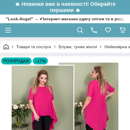
🔥
Новинки вже в наявності! Обирайте
першими 🔥
"Look-Angel" → ✔Інтернет-магазин одягу оптом та в роздрі
Товари та послуги
Блузки, туніки жіночі
Неймовірна ж
РОЗПРОДАЖ
–17%