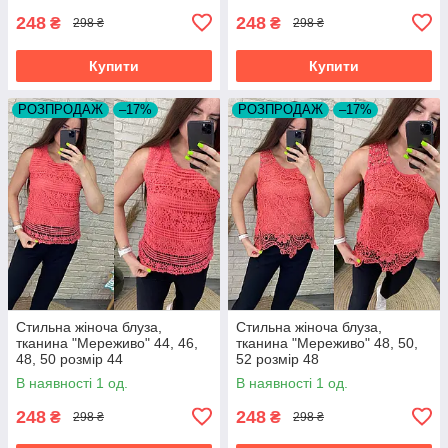
248
248
₴
₴
298 ₴
298 ₴
Купити
Купити
РОЗПРОДАЖ
–17%
РОЗПРОДАЖ
–17%
Стильна жіноча блуза,
Стильна жіноча блуза,
тканина "Мереживо" 44, 46,
тканина "Мереживо" 48, 50,
48, 50 розмір 44
52 розмір 48
В наявності 1 од.
В наявності 1 од.
248
248
₴
₴
298 ₴
298 ₴