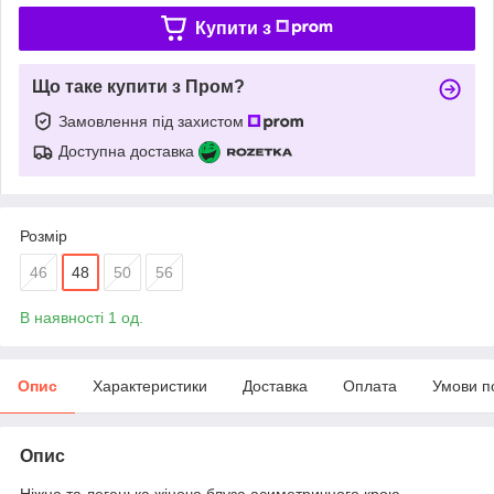
Купити з
Що таке купити з Пром?
Замовлення під захистом
Доступна доставка
Розмір
46
48
50
56
В наявності 1 од.
Опис
Характеристики
Доставка
Оплата
Умови п
Опис
Ніжна та легенька жіноча блуза асиметричного крою