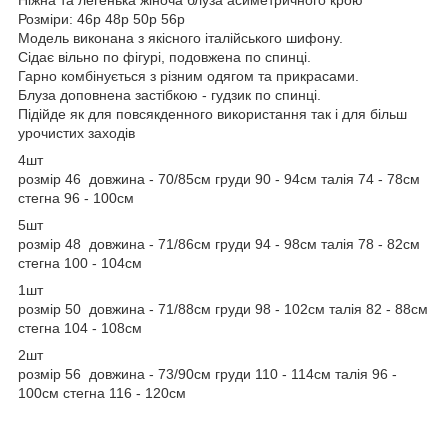
Розміри: 46р 48р 50р 56р
Модель виконана з якісного італійського шифону.
Сідає вільно по фігурі, подовжена по спинці.
Гарно комбінується з різним одягом та прикрасами.
Блуза доповнена застібкою - гудзик по спинці.
Підійде як для повсякденного використання так і для більш
урочистих заходів
4шт
розмір 46 довжина - 70/85см груди 90 - 94см талія 74 - 78см
стегна 96 - 100см
5шт
розмір 48 довжина - 71/86см груди 94 - 98см талія 78 - 82см
стегна 100 - 104см
1шт
розмір 50 довжина - 71/88см груди 98 - 102см талія 82 - 88см
стегна 104 - 108см
2шт
розмір 56 довжина - 73/90см груди 110 - 114см талія 96 -
100см стегна 116 - 120см