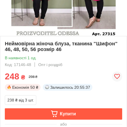
Неймовірна жіноча блуза, тканина "Шифон"
46, 48, 50, 56 розмір 46
В наявності 1 од.
Код: 17146-48
Опт і роздріб
248
₴
298 ₴
Економія
50 ₴
Залишилось
20:55:36
238 ₴
від 3 шт.
Купити
або