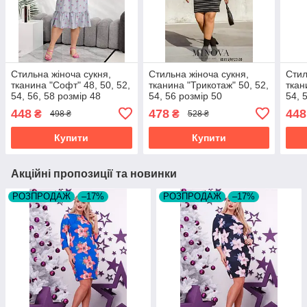
Стильна жіноча сукня,
Стильна жіноча сукня,
Стил
тканина "Софт" 48, 50, 52,
тканина "Трикотаж" 50, 52,
ткан
54, 56, 58 розмір 48
54, 56 розмір 50
54, 
448
478
448
₴
₴
498 ₴
528 ₴
Купити
Купити
Акційні пропозиції та новинки
РОЗПРОДАЖ
–17%
РОЗПРОДАЖ
–17%