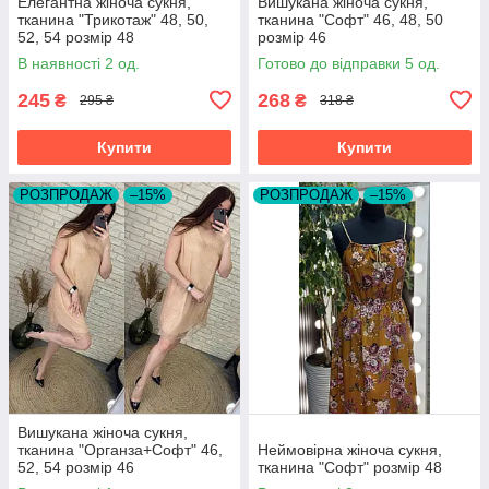
Елегантна жіноча сукня,
Вишукана жіноча сукня,
тканина "Трикотаж" 48, 50,
тканина "Софт" 46, 48, 50
52, 54 розмір 48
розмір 46
В наявності 2 од.
Готово до відправки 5 од.
245
268
₴
₴
295 ₴
318 ₴
Купити
Купити
РОЗПРОДАЖ
–15%
РОЗПРОДАЖ
–15%
Вишукана жіноча сукня,
тканина "Органза+Софт" 46,
Неймовірна жіноча сукня,
52, 54 розмір 46
тканина "Софт" розмір 48