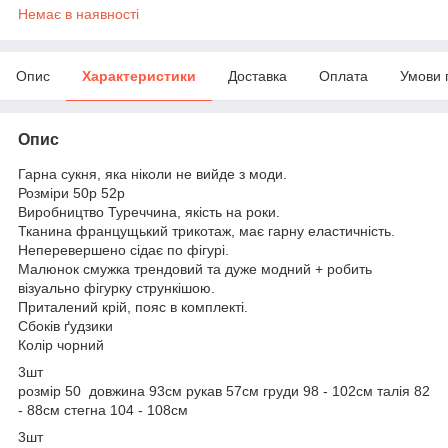
Немає в наявності
Опис
Характеристики
Доставка
Оплата
Умови 
Опис
Гарна сукня, яка ніколи не вийде з моди.
Розміри 50р 52р
Виробництво Туреччина, якість на роки.
Тканина францущький трикотаж, має гарну еластичність.
Неперевершено сідає по фігурі.
Малюнок смужка трендовий та дуже модний + робить
візуально фігурку стрункішою.
Приталений крій, пояс в комплекті.
Сбоків ґудзики
Колір чорний
3шт
розмір 50 довжина 93см рукав 57см груди 98 - 102см талія 82
- 88см стегна 104 - 108см
3шт