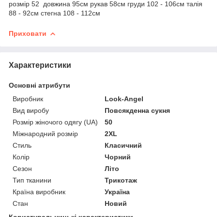
розмір 52 довжина 95см рукав 58см груди 102 - 106см талія
88 - 92см стегна 108 - 112см
Приховати
Характеристики
Основні атрибути
Виробник
Look-Angel
Вид виробу
Повсякденна сукня
Розмір жіночого одягу (UA)
50
Міжнародний розмір
2XL
Стиль
Класичний
Колір
Чорний
Сезон
Літо
Тип тканини
Трикотаж
Країна виробник
Україна
Стан
Новий
Користувальницькі характеристики