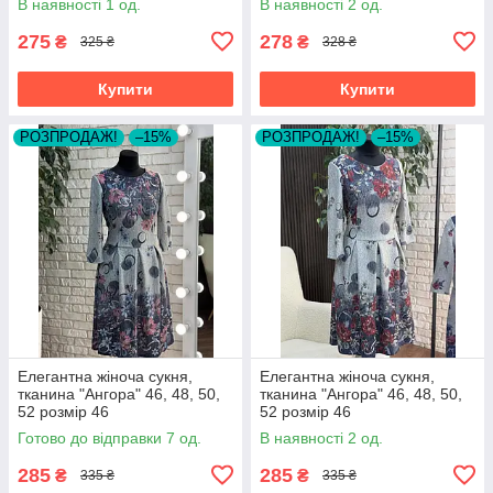
В наявності 1 од.
В наявності 2 од.
275
278
₴
₴
325 ₴
328 ₴
Купити
Купити
РОЗПРОДАЖ!
–15%
РОЗПРОДАЖ!
–15%
Елегантна жіноча сукня,
Елегантна жіноча сукня,
тканина "Ангора" 46, 48, 50,
тканина "Ангора" 46, 48, 50,
52 розмір 46
52 розмір 46
Готово до відправки 7 од.
В наявності 2 од.
285
285
₴
₴
335 ₴
335 ₴