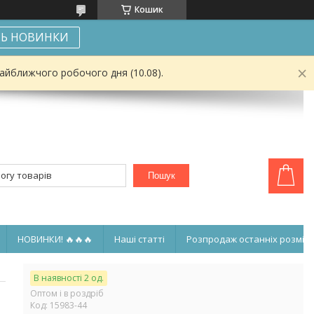
Кошик
Ь НОВИНКИ
найближчого робочого дня (10.08).
Пошук
НОВИНКИ! 🔥🔥🔥
Наші статті
Розпродаж останніх розмірі
В наявності 2 од.
Оптом і в роздріб
Код:
15983-44