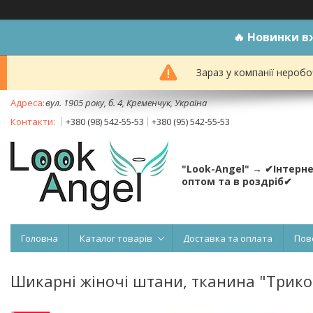
🔥
Новинки вж
Зараз у компанії неробо
вул. 1905 року, б. 4, Кременчук, Україна
+380 (98) 542-55-53
+380 (95) 542-55-53
"Look-Angel" → ✔Інтерн
оптом та в роздріб✔
Головна
Каталог товарів
Доставка та оплата
Пов
Шикарні жіночі штани, тканина "Трикота