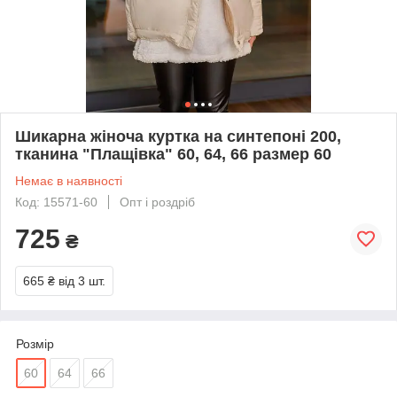
Шикарна жіноча куртка на синтепоні 200,
тканина "Плащівка" 60, 64, 66 размер 60
Немає в наявності
Код: 15571-60
Опт і роздріб
725
₴
665 ₴
від 3 шт.
Розмір
60
64
66