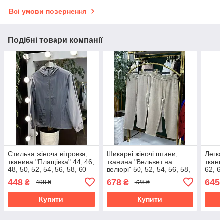
Всі умови повернення
Подібні товари компанії
Стильна жіноча вітровка,
Шикарні жіночі штани,
Легк
тканина "Плащівка" 44, 46,
тканина "Вельвет на
ткан
48, 50, 52, 54, 56, 58, 60
велюрі" 50, 52, 54, 56, 58,
62, 
розмір 44
60 розмір 50
448
678
645
₴
₴
498 ₴
728 ₴
Купити
Купити