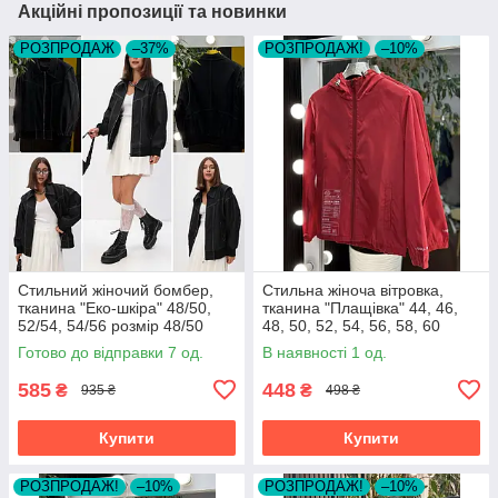
Акційні пропозиції та новинки
РОЗПРОДАЖ
–37%
РОЗПРОДАЖ!
–10%
Стильний жіночий бомбер,
Стильна жіноча вітровка,
тканина "Еко-шкіра" 48/50,
тканина "Плащівка" 44, 46,
52/54, 54/56 розмір 48/50
48, 50, 52, 54, 56, 58, 60
розмір 44
Готово до відправки 7 од.
В наявності 1 од.
585
448
₴
₴
935 ₴
498 ₴
Купити
Купити
РОЗПРОДАЖ!
–10%
РОЗПРОДАЖ!
–10%