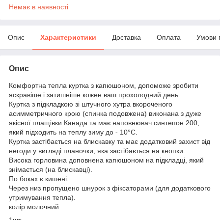
Немає в наявності
Опис
Характеристики
Доставка
Оплата
Умови 
Опис
Комфортна тепла куртка з капюшоном, допоможе зробити
яскравіше і затишніше кожен ваш прохолодний день.
Куртка з підкладкою зі штучного хутра вкороченого
асимметричного крою (спинка подовжена) виконана з дуже
якісної плащівки Канада та має наповнювач синтепон 200,
який підходить на теплу зиму до - 10°C.
Куртка застібається на блискавку та має додатковий захист від
негоди у вигляді планочки, яка застібається на кнопки.
Висока горловина доповнена капюшоном на підкладці, який
знімається (на блискавці).
По боках є кишені.
Через низ пропущено шнурок з фіксаторами (для додаткового
утримування тепла).
колір молочний
1шт