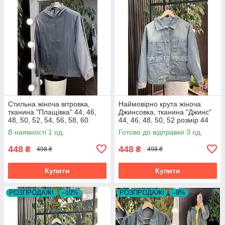
Стильна жіноча вітровка,
Наймовірно крута жіноча
тканина "Плащівка" 44, 46,
Джинсовка, тканина "Джинс"
48, 50, 52, 54, 56, 58, 60
44, 46, 48, 50, 52 розмір 44
розмір 44
В наявності 1 од.
Готово до відправки 3 од.
448
448
₴
₴
498 ₴
498 ₴
Купити
Купити
РОЗПРОДАЖ!
–10%
РОЗПРОДАЖ!
–9%