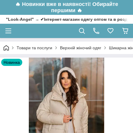
🔥
Новинки вже в наявності! Обирайте
першими 🔥
"Look-Angel" → ✔Інтернет-магазин одягу оптом та в роздрі
Товари та послуги
Верхній жіночий одяг
Шикарна жін
Новинка