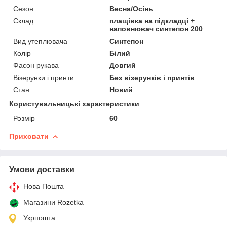
Сезон
Весна/Осінь
Склад
плащівка на підкладці +
наповнювач синтепон 200
Вид утеплювача
Синтепон
Колір
Білий
Фасон рукава
Довгий
Візерунки і принти
Без візерунків і принтів
Стан
Новий
Користувальницькі характеристики
Розмір
60
Приховати
Умови доставки
Нова Пошта
Магазини Rozetka
Укрпошта