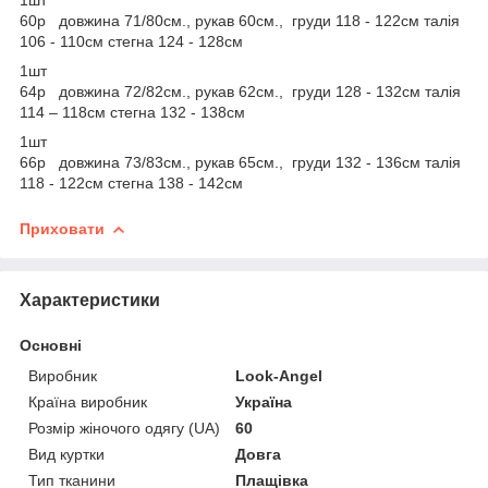
60р довжина 71/80см., рукав 60см., груди 118 - 122см талія
106 - 110см стегна 124 - 128см
1шт
64р довжина 72/82см., рукав 62см., груди 128 - 132см талія
114 – 118см стегна 132 - 138см
1шт
66р довжина 73/83см., рукав 65см., груди 132 - 136см талія
118 - 122см стегна 138 - 142см
Приховати
Характеристики
Основні
Виробник
Look-Angel
Країна виробник
Україна
Розмір жіночого одягу (UA)
60
Вид куртки
Довга
Тип тканини
Плащівка