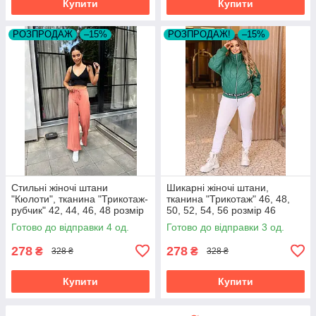
Купити
Купити
РОЗПРОДАЖ
–15%
РОЗПРОДАЖ!
–15%
Стильні жіночі штани
Шикарні жіночі штани,
"Кюлоти", тканина "Трикотаж-
тканина "Трикотаж" 46, 48,
рубчик" 42, 44, 46, 48 розмір
50, 52, 54, 56 розмір 46
42
Готово до відправки 4 од.
Готово до відправки 3 од.
278
278
₴
₴
328 ₴
328 ₴
Купити
Купити