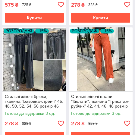
575
278
₴
₴
725 ₴
328 ₴
Купити
Купити
РОЗПРОДАЖ!
–15%
РОЗПРОДАЖ
–15%
Стильні жіночі брюки,
Стильні жіночі штани
тканина "Бавовна-стрейч" 46,
"Кюлоти", тканина "Трикотаж-
48, 50, 52, 54, 56 розмір 46
рубчик" 42, 44, 46, 48 розмір
42
Готово до відправки 3 од.
Готово до відправки 3 од.
278
278
₴
₴
328 ₴
328 ₴