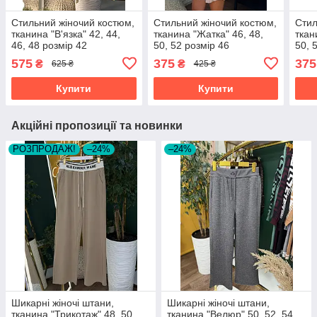
Стильний жіночий костюм,
Стильний жіночий костюм,
Стил
тканина "В'язка" 42, 44,
тканина "Жатка" 46, 48,
ткан
46, 48 розмір 42
50, 52 розмір 46
50, 
575
375
375
₴
₴
625 ₴
425 ₴
Купити
Купити
Акційні пропозиції та новинки
РОЗПРОДАЖ!
–24%
–24%
Шикарні жіночі штани,
Шикарні жіночі штани,
тканина "Трикотаж" 48, 50,
тканина "Велюр" 50, 52, 54,