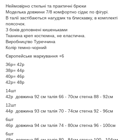
Неймовірно стильні та практичні брюки
Моделька довжини 7/8 комфортно сідає по фігурі.
В талії застібаються нагудзик та блискавку, в комплекті
поясочок.
З боків доповнені кишеньками
Тканина креп костюмна, не еластична.
Виробництво Туреччина
Колір темно-чорний
Європейське маркування +6
36р= 42р
38р= 44р
40р= 46р
42р= 48р
14шт
42р довжина 92 см талія 66 - 70см стегна 88 - 92см
12шт
44р довжина 93 см талія 70 - 74см стегна 92 - 96см
6шт
46р довжина 94 см талія 74 - 80см стегна 96 - 100см
6шт
48р довжина 95 см талія 80 - 84см стегна 100 - 104см