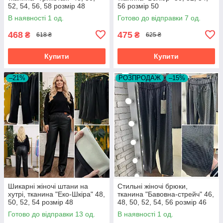
52, 54, 56, 58 розмір 48
56 розмір 50
В наявності 1 од.
Готово до відправки 7 од.
468
475
₴
₴
618 ₴
625 ₴
Купити
Купити
–21%
РОЗПРОДАЖ
–15%
Шикарні жіночі штани на
Стильні жіночі брюки,
хутрі, тканина "Еко-Шкіра" 48,
тканина "Бавовна-стрейч" 46,
50, 52, 54 розмір 48
48, 50, 52, 54, 56 розмір 46
Готово до відправки 13 од.
В наявності 1 од.