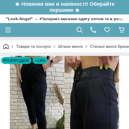
🔥
Новинки вже в наявності! Обирайте
першими 🔥
"Look-Angel" → ✔Інтернет-магазин одягу оптом та в роздрі
Товари та послуги
Штани жіночі
Стильні жіночі брюк
РОЗПРОДАЖ
–13%