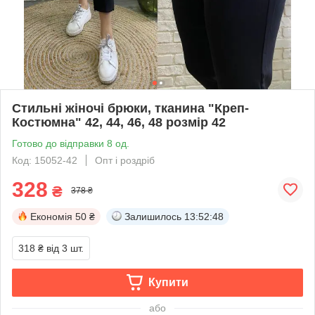
Стильні жіночі брюки, тканина "Креп-
Костюмна" 42, 44, 46, 48 розмір 42
Готово до відправки 8 од.
Код: 15052-42
Опт і роздріб
328
₴
378 ₴
Економія
50 ₴
Залишилось
13:52:48
318 ₴
від 3 шт.
Купити
або