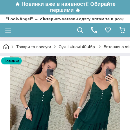
🔥
Новинки вже в наявності! Обирайте
першими 🔥
"Look-Angel" → ✔Інтернет-магазин одягу оптом та в роздрі
Товари та послуги
Сукні жіночі 40-46р.
Витончена жін
Новинка