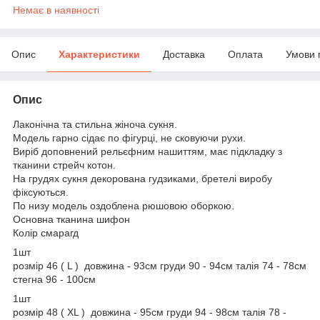
Немає в наявності
Опис
Характеристики
Доставка
Оплата
Умови 
Опис
Лаконічна та стильна жіноча сукня.
Модель гарно сідає по фігурці, не сковуючи рухи.
Виріб доповнений рельєфним нашиттям, має підкладку з
тканини стрейч котон.
На грудях сукня декорована гудзиками, бретелі виробу
фіксуються.
По низу модель оздоблена рюшовою оборкою.
Основна тканина шифон
Колір смарагд
1шт
розмір 46 ( L ) довжина - 93см груди 90 - 94см талія 74 - 78см
стегна 96 - 100см
1шт
розмір 48 ( XL ) довжина - 95см груди 94 - 98см талія 78 -