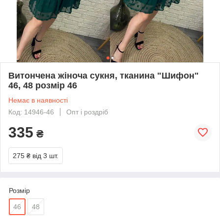
Витончена жіноча сукня, тканина "Шифон"
46, 48 розмір 46
Немає в наявності
Код: 14946-46
Опт і роздріб
335
₴
275 ₴
від 3 шт.
Розмір
46
48