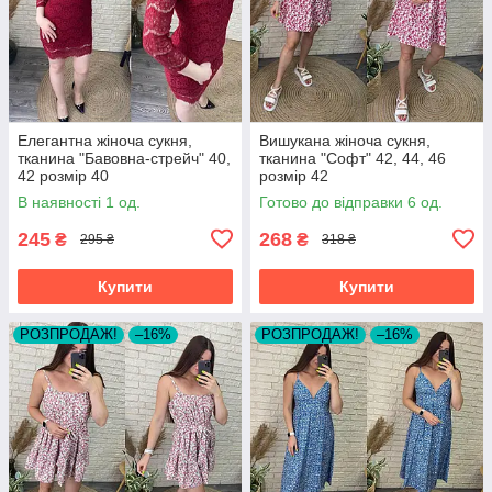
Елегантна жіноча сукня,
Вишукана жіноча сукня,
тканина "Бавовна-стрейч" 40,
тканина "Софт" 42, 44, 46
42 розмір 40
розмір 42
В наявності 1 од.
Готово до відправки 6 од.
245
268
₴
₴
295 ₴
318 ₴
Купити
Купити
РОЗПРОДАЖ!
–16%
РОЗПРОДАЖ!
–16%