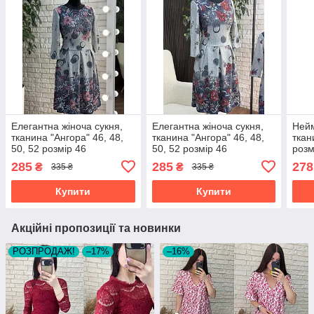
Елегантна жіноча сукня,
Елегантна жіноча сукня,
Нейм
тканина "Ангора" 46, 48,
тканина "Ангора" 46, 48,
ткан
50, 52 розмір 46
50, 52 розмір 46
розм
285
285
278
₴
₴
335 ₴
335 ₴
Купити
Купити
Акційні пропозиції та новинки
РОЗПРОДАЖ!
–17%
–16%