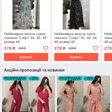
Неймовірна жіноча сукня,
Неймовірна жіноча сукня,
Нейм
тканина "Софт" 44, 46, 48
тканина "Софт" 42, 44, 46,
ткан
розмір 44
48 розмір 42
48 р
278
278
278
₴
₴
328 ₴
328 ₴
Купити
Купити
Акційні пропозиції та новинки
РОЗПРОДАЖ
–16%
РОЗПРОДАЖ
–16%