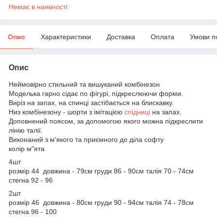
Немає в наявності
Опис
Характеристики
Доставка
Оплата
Умови п
Опис
Неймовірно стильний та вишуканий комбінезон
Моделька гарно сідає по фігурі, підкреслюючи форми.
Виріз на запах, на спинці застібається на блискавку.
Низ комбінезону - шорти з імітацією
спідниці
на запах.
Доповнений поясом, за допомогою якого можна підкреслити
лінію талії.
Виконаний з м'якого та приємного до діла софту
колір м"ята
4шт
розмір 44 довжина - 79см груди 86 - 90см талія 70 - 74см
стегна 92 - 96
2шт
розмір 46 довжина - 80см груди 90 - 94см талія 74 - 78см
стегна 96 - 100