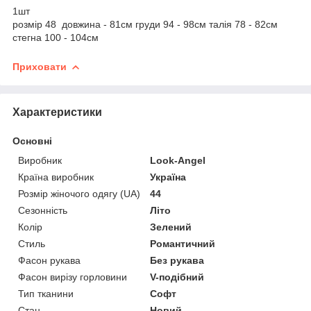
1шт
розмір 48 довжина - 81см груди 94 - 98см талія 78 - 82см
стегна 100 - 104см
Приховати
Характеристики
Основні
Виробник
Look-Angel
Країна виробник
Україна
Розмір жіночого одягу (UA)
44
Сезонність
Літо
Колір
Зелений
Стиль
Романтичний
Фасон рукава
Без рукава
Фасон вирізу горловини
V-подібний
Тип тканини
Софт
Стан
Новий