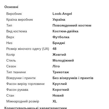
Основні
Виробник
Look-Angel
Країна виробник
Україна
Тип
Повсякденний костюм
Вид костюма
Костюм-двійка
Верх
Футболка
Низ
Бриджі
Розмір жіночого одягу (UA)
48
Колір
Жовтий
Стиль
Молодіжний
Сезон
Літо
Тип тканини
Трикотаж
Візерунки і принти
Без візерунків і принтів
Фасон вирізу горловини
Круглий
Фасон рукава
Короткий
Стан
Новий
Міжнародний розмір
XL
Користувальницькі характеристики