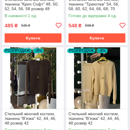
тканина "Креп Софт" 48, 50,
тканина "Трикотаж" 54, 56,
52, 54, 56, 58 розмір 48
58, 60, 62, 64, 66, 68, 70
розмір 54
В наявності 1 од.
Готово до відправки 4 од.
485
548
₴
₴
535 ₴
598 ₴
Купити
Купити
РОЗПРОДАЖ
–8%
РОЗПРОДАЖ
–8%
Стильний жіночий костюм,
Стильний жіночий костюм,
тканина "В'язка" 42, 44, 46,
тканина "В'язка" 42, 44, 46,
48 розмір 42
48 розмір 42
Готово до відправки 8 од.
Готово до відправки 7 од.