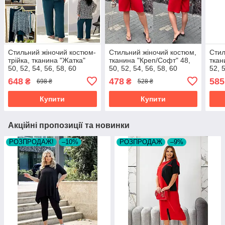
Стильний жіночий костюм-
Стильний жіночий костюм,
Стил
трійка, тканина "Жатка"
тканина "Креп/Софт" 48,
ткан
50, 52, 54, 56, 58, 60
50, 52, 54, 56, 58, 60
52, 
розмір 50
розмір 48
розм
648
478
585
₴
₴
698 ₴
528 ₴
Купити
Купити
Акційні пропозиції та новинки
РОЗПРОДАЖ!
–10%
РОЗПРОДАЖ
–9%