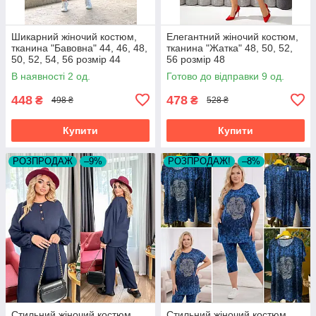
Шикарний жіночий костюм,
Елегантний жіночий костюм,
тканина "Бавовна" 44, 46, 48,
тканина "Жатка" 48, 50, 52,
50, 52, 54, 56 розмір 44
56 розмір 48
В наявності 2 од.
Готово до відправки 9 од.
448
478
₴
₴
498 ₴
528 ₴
Купити
Купити
РОЗПРОДАЖ
–9%
РОЗПРОДАЖ!
–8%
Стильний жіночий костюм,
Стильний жіночий костюм,