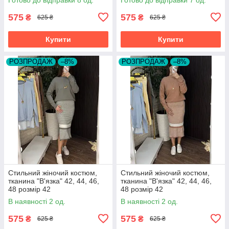
575
575
₴
₴
625 ₴
625 ₴
Купити
Купити
РОЗПРОДАЖ
–8%
РОЗПРОДАЖ
–8%
Стильний жіночий костюм,
Стильний жіночий костюм,
тканина "В'язка" 42, 44, 46,
тканина "В'язка" 42, 44, 46,
48 розмір 42
48 розмір 42
В наявності 2 од.
В наявності 2 од.
575
575
₴
₴
625 ₴
625 ₴