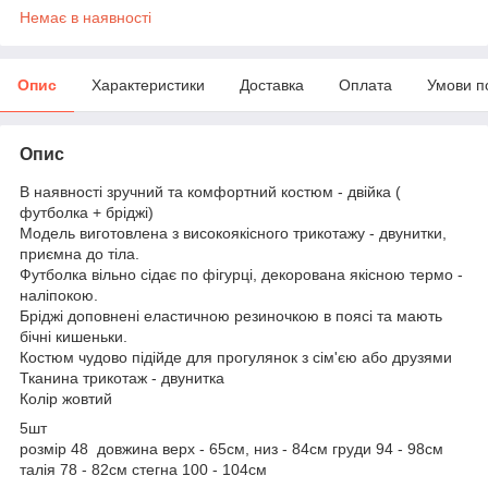
Немає в наявності
Опис
Характеристики
Доставка
Оплата
Умови п
Опис
В наявності зручний та комфортний костюм - двійка (
футболка + бріджі)
Модель виготовлена з високоякісного трикотажу - двунитки,
приємна до тіла.
Футболка вільно сідає по фігурці, декорована якісною термо -
наліпокою.
Бріджі доповнені еластичною резиночкою в поясі та мають
бічні кишеньки.
Костюм чудово підійде для прогулянок з сім'єю або друзями
Тканина трикотаж - двунитка
Колір жовтий
5шт
розмір 48 довжина верх - 65см, низ - 84см груди 94 - 98см
талія 78 - 82см стегна 100 - 104см