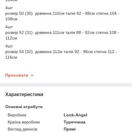
4шт
розмір 50 (30) довжина 110см талія 82 - 88см стегна 104 -
108см
4шт
розмір 52 (31) довжина 111см талія 88 - 92см стегна 108 -
112см
4шт
розмір 54 (32) довжина 112м талія 92 - 96см стегна 112 -
116см
Приховати
Характеристики
Основні атрибути
Виробник
Look-Angel
Країна виробник
Туреччина
Вигляд джинсів
Прямі