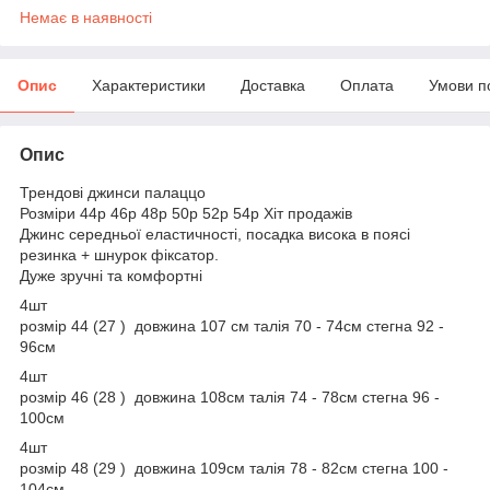
Немає в наявності
Опис
Характеристики
Доставка
Оплата
Умови п
Опис
Трендові джинси палаццо
Розміри 44р 46р 48р 50р 52р 54р Хіт продажів
Джинс середньої еластичності, посадка висока в поясі
резинка + шнурок фіксатор.
Дуже зручні та комфортні
4шт
розмір 44 (27 ) довжина 107 см талія 70 - 74см стегна 92 -
96см
4шт
розмір 46 (28 ) довжина 108см талія 74 - 78см стегна 96 -
100см
4шт
розмір 48 (29 ) довжина 109см талія 78 - 82см стегна 100 -
104см