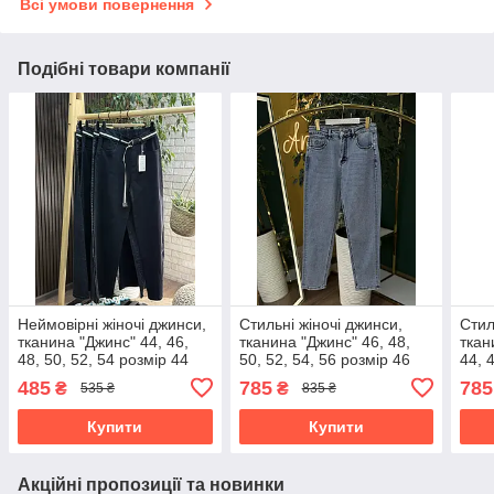
Всі умови повернення
Подібні товари компанії
Неймовірні жіночі джинси,
Стильні жіночі джинси,
Стил
тканина "Джинс" 44, 46,
тканина "Джинс" 46, 48,
ткан
48, 50, 52, 54 розмір 44
50, 52, 54, 56 розмір 46
44, 
485
785
785
₴
₴
535 ₴
835 ₴
Купити
Купити
Акційні пропозиції та новинки