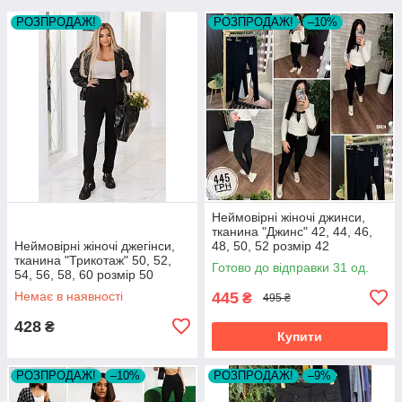
РОЗПРОДАЖ!
РОЗПРОДАЖ!
–10%
Неймовірні жіночі джинси,
тканина "Джинс" 42, 44, 46,
Неймовірні жіночі джегінси,
48, 50, 52 розмір 42
тканина "Трикотаж" 50, 52,
Готово до відправки 31 од.
54, 56, 58, 60 розмір 50
Немає в наявності
445
₴
495 ₴
428
₴
Купити
РОЗПРОДАЖ!
–10%
РОЗПРОДАЖ!
–9%