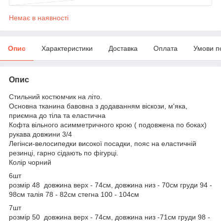
Немає в наявності
Опис
Характеристики
Доставка
Оплата
Умови п
Опис
Стильний костюмчик на літо.
Основна тканина бавовна з додаванням віскози, м'яка,
приємна до тіла та еластична
Кофта вільного асимметричного крою ( подовжена по боках)
рукава довжини 3/4
Легінси-велосипедки високої посадки, пояс на еластичній
резинці, гарно сідають по фігурці.
Колір чорний
6шт
розмір 48 довжина верх - 74см, довжина низ - 70см груди 94 -
98см талія 78 - 82см стегна 100 - 104см
7шт
розмір 50 довжина верх - 74см, довжина низ -71см груди 98 -