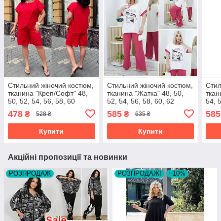
Стильний жіночий костюм,
Стильний жіночий костюм,
Стил
тканина "Креп/Софт" 48,
тканина "Жатка" 48, 50,
ткан
50, 52, 54, 56, 58, 60
52, 54, 56, 58, 60, 62
54, 
розмір 48
розмір 48
50
478
585
585
₴
₴
528 ₴
635 ₴
Купити
Купити
Акційні пропозиції та новинки
РОЗПРОДАЖ
РОЗПРОДАЖ!
–10%