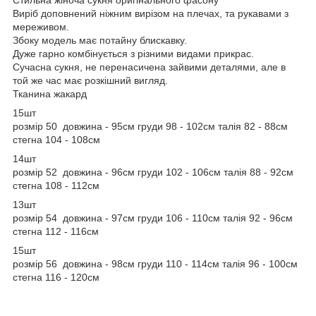
Виріб доповнений ніжним вирізом на плечах, та рукавами з
мереживом.
Збоку модель має потайну блискавку.
Дуже гарно комбінується з різними видами прикрас.
Сучасна сукня, не перенасичена зайвими деталями, але в
той же час має розкішний вигляд.
Тканина жакард
15шт
розмір 50 довжина - 95см груди 98 - 102см талія 82 - 88см
стегна 104 - 108см
14шт
розмір 52 довжина - 96см груди 102 - 106см талія 88 - 92см
стегна 108 - 112см
13шт
розмір 54 довжина - 97см груди 106 - 110см талія 92 - 96см
стегна 112 - 116см
15шт
розмір 56 довжина - 98см груди 110 - 114см талія 96 - 100см
стегна 116 - 120см