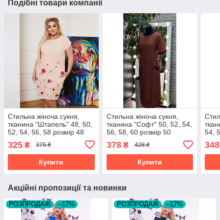
Подібні товари компанії
Стильна жіноча сукня,
Стильна жіноча сукня,
Стил
тканина "Штапель" 48, 50,
тканина "Софт" 50, 52, 54,
ткан
52, 54, 56, 58 розмір 48
56, 58, 60 розмір 50
54, 
325
378
348
₴
₴
375 ₴
428 ₴
Купити
Купити
Акційні пропозиції та новинки
РОЗПРОДАЖ
–17%
РОЗПРОДАЖ
–17%