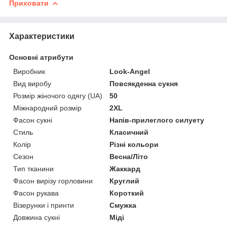
Приховати
Характеристики
Основні атрибути
Виробник
Look-Angel
Вид виробу
Повсякденна сукня
Розмір жіночого одягу (UA)
50
Міжнародний розмір
2XL
Фасон сукні
Напів-прилеглого силуету
Стиль
Класичний
Колір
Різні кольори
Сезон
Весна/Літо
Тип тканини
Жаккард
Фасон вирізу горловини
Круглий
Фасон рукава
Короткий
Візерунки і принти
Смужка
Довжина сукні
Міді