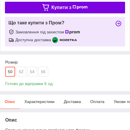
Купити з
Що таке купити з Пром?
Замовлення під захистом
Доступна доставка
Розмір
50
52
54
56
Готово до відправки 6 од.
Опис
Характеристики
Доставка
Оплата
Умови п
Опис
Стильна жіноча сукня оригінального фасону