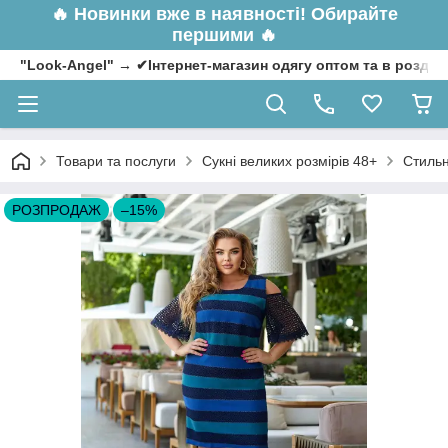
🔥
Новинки вже в наявності! Обирайте
першими 🔥
"Look-Angel" → ✔Інтернет-магазин одягу оптом та в роздрі
Товари та послуги
Сукні великих розмірів 48+
Стильн
РОЗПРОДАЖ
–15%