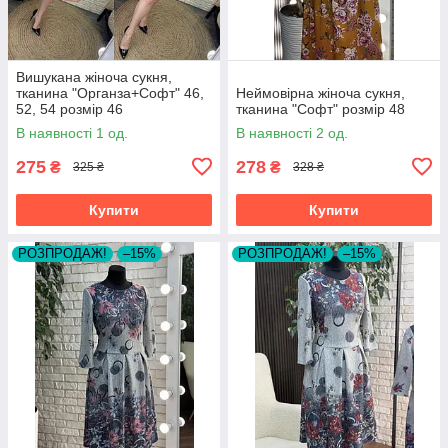
Вишукана жіноча сукня,
тканина "Органза+Софт" 46,
Неймовірна жіноча сукня,
52, 54 розмір 46
тканина "Софт" розмір 48
В наявності 1 од.
В наявності 2 од.
275
278
₴
₴
325 ₴
328 ₴
Купити
Купити
РОЗПРОДАЖ!
–15%
РОЗПРОДАЖ!
–15%