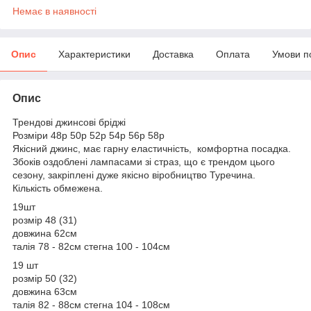
Немає в наявності
Опис
Характеристики
Доставка
Оплата
Умови п
Опис
Трендові джинсові бріджі
Розміри 48р 50р 52р 54р 56р 58р
Якісний джинс, має гарну еластичність, комфортна посадка.
Збоків оздоблені лампасами зі страз, що є трендом цього
сезону, закріплені дуже якісно віробництво Туречина.
Кількість обмежена.
19шт
розмір 48 (31)
довжина 62см
талія 78 - 82см стегна 100 - 104см
19 шт
розмір 50 (32)
довжина 63см
талія 82 - 88см стегна 104 - 108см