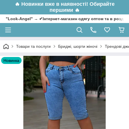
🔥
Новинки вже в наявності! Обирайте
першими 🔥
"Look-Angel" → ✔Інтернет-магазин одягу оптом та в роздрі
Товари та послуги
Бриджі, шорти жіночі
Трендові джи
Новинка