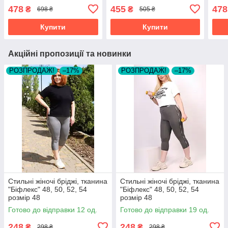
розмір 52
478
455
478
₴
₴
698 ₴
505 ₴
Купити
Купити
Акційні пропозиції та новинки
РОЗПРОДАЖ!
–17%
РОЗПРОДАЖ!
–17%
Стильні жіночі бріджі, тканина
Стильні жіночі бріджі, тканина
"Біфлекс" 48, 50, 52, 54
"Біфлекс" 48, 50, 52, 54
розмір 48
розмір 48
Готово до відправки 12 од.
Готово до відправки 19 од.
248
248
₴
₴
298 ₴
298 ₴